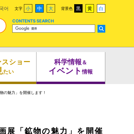
국어
小
中
大
黒
黄
白
文字
背景色
CONTENTS SEARCH
ンスショー
科学情報
＆
見
イベント
たい
情報
鉱物の魅力」を開催します！
企画展「鉱物の魅力」を開催