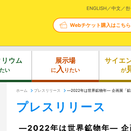
ENGLISH
中文
한
Webチケット購入はこちら
タリウム
展示場
サイエ
入
たい
に
りたい
が
ホーム
プレスリリース
―2022年は世界鉱物年― 企画展「
プレスリリース
―2022年は世界鉱物年― 