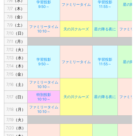
7/6（水）
学習投影
学習投影
ファミリータイム
星の降
9:50～
11:55～
7/7（木）
7/8（金）
7/9（土）
ファミリータイム
天の川クルーズ
星の降る夜に
ファミリ
10:10～
7/10（日）
7/11（月）
7/12（火）
7/13（水）
学習投影
学習投影
ファミリータイム
星の降
9:50～
11:55～
7/14（木）
7/15（金）
ファミリータイム
7/16（土）
10:10～
特別投影
7/17（日）
天の川クルーズ
星の降る夜に
ファミリ
10:10～
ファミリータイム
7/18（月）
10:10～
7/19（火）
7/20（水）