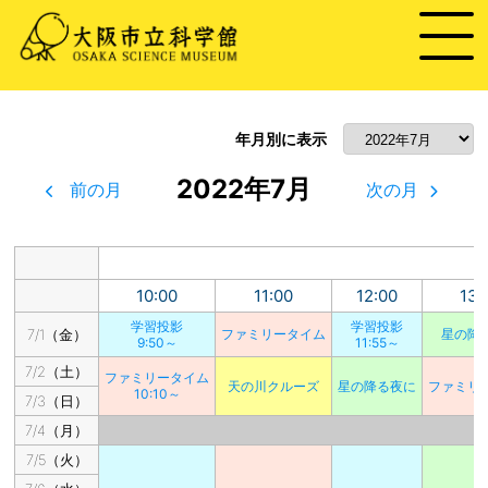
年月別に表示
2022年7月
前の月
次の月
10:00
11:00
12:00
13:
学習投影
学習投影
7/1（金）
ファミリータイム
星の降
9:50～
11:55～
7/2（土）
ファミリータイム
天の川クルーズ
星の降る夜に
ファミリ
10:10～
7/3（日）
7/4（月）
7/5（火）