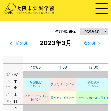
年月別に表示
2023年3月
前の月
次の月
10:00
11:00
12:00
3/1（水）
3/2（木）
学習投影
学習投影
ファミリータイム
9:50～
11:55～
3/3（金）
3/4（土）
ファミリータイム
星空ぐるり百光年
ブラックホールを見た日
10:10～
3/5（日）
3/6（月）