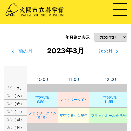
年月別に表示
2023年3月
前の月
次の月
10:00
11:00
12:00
3/1（水）
3/2（木）
学習投影
学習投影
ファミリータイム
9:50～
11:55～
3/3（金）
3/4（土）
ファミリータイム
星空ぐるり百光年
ブラックホールを見た日
10:10～
3/5（日）
3/6（月）