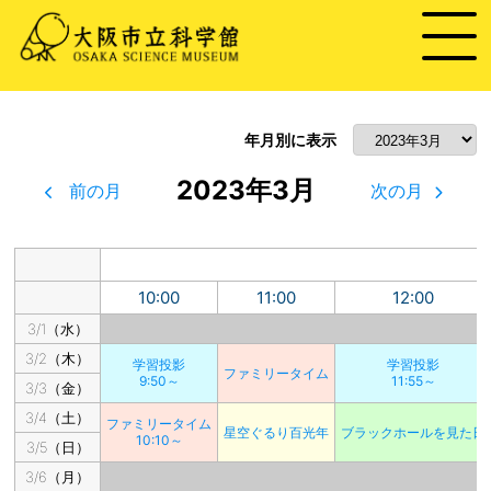
年月別に表示
2023年3月
前の月
次の月
10:00
11:00
12:00
3/1（水）
3/2（木）
学習投影
学習投影
ファミリータイム
9:50～
11:55～
3/3（金）
3/4（土）
ファミリータイム
星空ぐるり百光年
ブラックホールを見た日
10:10～
3/5（日）
3/6（月）