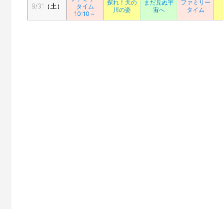
探れ！天の
まだ見ぬ宇
ファミリー
8/31（土）
タイム
川の姿
宙へ
タイム
10:10～