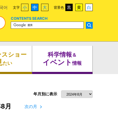
국어
小
中
大
黒
黄
白
文字
背景色
CONTENTS SEARCH
ンスショー
科学情報
＆
見
イベント
たい
情報
年月別に表示
年8月
次の月