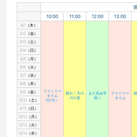
10:00
11:00
12:00
13:00
8/1（木）
8/2（金）
8/3（土）
8/4（日）
8/5（月）
8/6（火）
8/7（水）
8/8（木）
ファミリー
8/9（金）
探れ！天の
まだ見ぬ宇
ファミリー
タイム
川の姿
宙へ
タイム
8/10（土）
10:10～
8/11（日）
8/12（月）
8/13（火）
8/14（水）