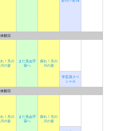
8/10～8/18
休館日
探れ！天の
まだ見ぬ宇
探れ！天の
川の姿
宙へ
川の姿
学芸員スペ
シャル
休館日
探れ！天の
まだ見ぬ宇
探れ！天の
川の姿
宙へ
川の姿