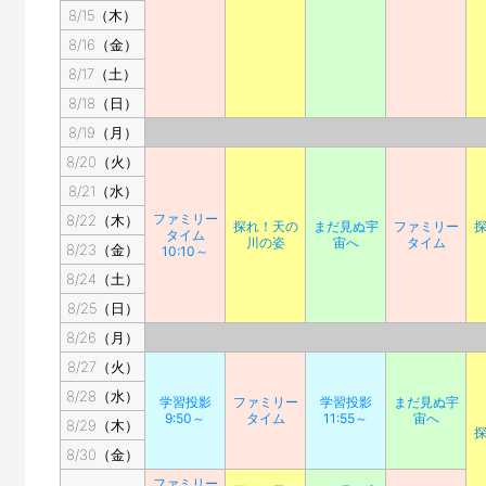
8/15（木）
8/16（金）
8/17（土）
8/18（日）
8/19（月）
8/20（火）
8/21（水）
ファミリー
8/22（木）
探れ！天の
まだ見ぬ宇
ファミリー
タイム
川の姿
宙へ
タイム
8/23（金）
10:10～
8/24（土）
8/25（日）
8/26（月）
8/27（火）
8/28（水）
学習投影
ファミリー
学習投影
まだ見ぬ宇
9:50～
タイム
11:55～
宙へ
8/29（木）
8/30（金）
ファミリー