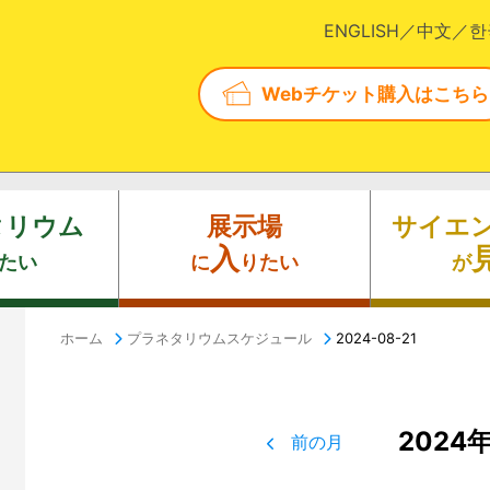
ENGLISH
中文
한
Webチケット購入はこちら
タリウム
展示場
サイエ
入
たい
に
りたい
が
ホーム
プラネタリウムスケジュール
2024-08-21
2024
前の月