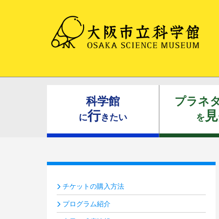
科学館
プラネ
行
見
に
きたい
を
チケットの購入方法
プログラム紹介