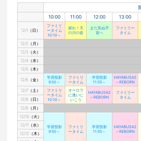
10:00
11:00
12:00
13:00
ファミリ
探れ！天
まだ見ぬ宇
ファミリー
12/1（日）
ータイム
の川の姿
宙へ
タイム
10:10～
12/2（月）
12/3（火）
12/4（水）
12/5（木）
学習投影
ファミリ
学習投影
HAYABUSA2
12/6（金）
9:50～
ータイム
11:55～
～REBORN
12/7（土）
ファミリ
オーロラ
HAYABUSA2
ファミリー
ータイム
に逢いに
～REBORN
タイム
12/8（日）
10:10～
いこう
12/9（月）
12/10（火）
12/11（水）
学習投影
ファミリ
学習投影
HAYABUSA2
9:50～
ータイム
11:55～
～REBORN
12/12（木）