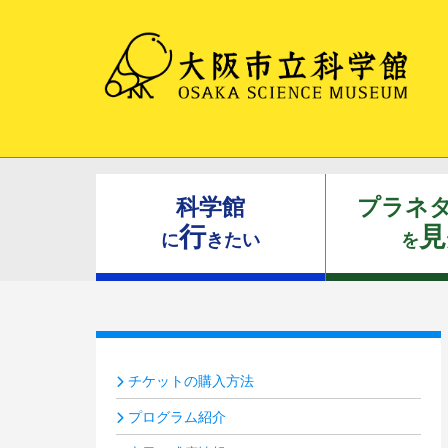
科学館
プラネ
行
見
に
きたい
を
チケットの購入方法
プログラム紹介