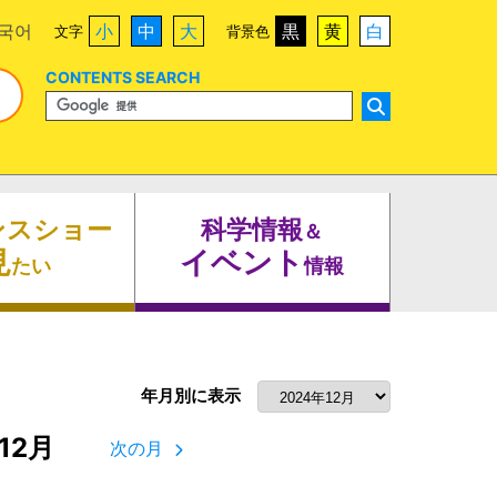
국어
小
中
大
黒
黄
白
文字
背景色
CONTENTS SEARCH
ンスショー
科学情報
＆
見
イベント
たい
情報
年月別に表示
12月
次の月