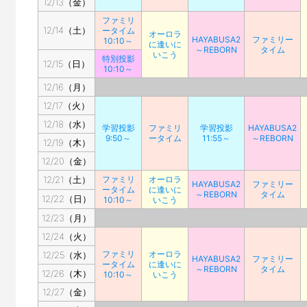
12/13（金）
ファミリ
12/14（土）
ータイム
オーロラ
HAYABUSA2
ファミリー
10:10～
に逢いに
～REBORN
タイム
いこう
特別投影
12/15（日）
10:10～
12/16（月）
12/17（火）
12/18（水）
学習投影
ファミリ
学習投影
HAYABUSA2
9:50～
ータイム
11:55～
～REBORN
12/19（木）
12/20（金）
12/21（土）
ファミリ
オーロラ
HAYABUSA2
ファミリー
ータイム
に逢いに
～REBORN
タイム
12/22（日）
10:10～
いこう
12/23（月）
12/24（火）
ファミリ
オーロラ
12/25（水）
HAYABUSA2
ファミリー
ータイム
に逢いに
～REBORN
タイム
12/26（木）
10:10～
いこう
12/27（金）