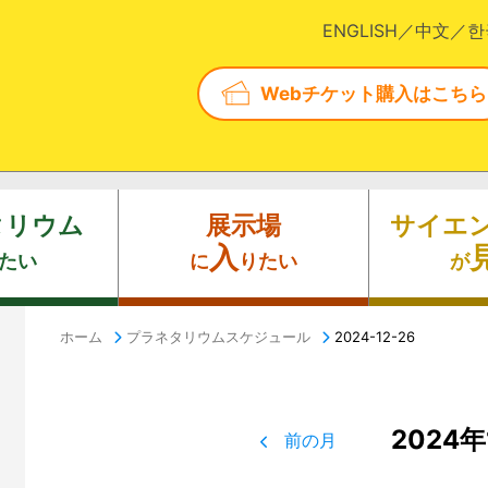
ENGLISH
中文
한
Webチケット購入はこちら
タリウム
展示場
サイエ
入
たい
に
りたい
が
ホーム
プラネタリウムスケジュール
2024-12-26
2024年
前の月