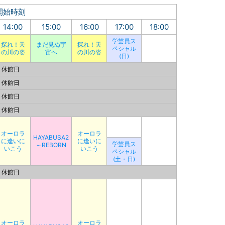
開始時刻
14:00
15:00
16:00
17:00
18:00
学芸員ス
探れ！天
まだ見ぬ宇
探れ！天
ペシャル
の川の姿
宙へ
の川の姿
(日)
休館日
休館日
休館日
休館日
オーロラ
オーロラ
HAYABUSA2
に逢いに
に逢いに
学芸員ス
～REBORN
いこう
いこう
ペシャル
(土・日)
休館日
オーロラ
オーロラ