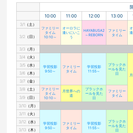
10:00
11:00
12:00
13:00
3/1（土）
ファミリー
オーロラに
オ
HAYABUSA2
ファミリー
タイム
逢いにいこ
逢
～REBORN
タイム
3/2（日）
10:10～
う
3/3（月）
3/4（火）
ブラックホ
3/5（水）
学習投影
ファミリー
学習投影
ールを見た
9:50～
タイム
11:55～
3/6（木）
日
月
3/7（金）
3/8（土）
ファミリー
ブラックホ
月世界への
ファミリー
タイム
ールを見た
道
タイム
3/9（日）
10:10～
日
3/10（月）
3/11（火）
ブラックホ
3/12（水）
学習投影
ファミリー
学習投影
ールを見た
9:50～
タイム
11:55～
3/13（木）
日