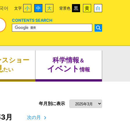
국어
小
中
大
黒
黄
白
文字
背景色
CONTENTS SEARCH
ンスショー
科学情報
＆
見
イベント
たい
情報
年月別に表示
年3月
次の月