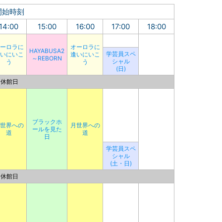
開始時刻
14:00
15:00
16:00
17:00
18:00
ーロラに
オーロラに
HAYABUSA2
学芸員スペ
いにいこ
逢いにいこ
～REBORN
シャル
う
う
(日)
休館日
ブラックホ
世界への
月世界への
ールを見た
道
道
日
学芸員スペ
シャル
(土・日)
休館日