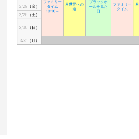
ファミリー
ブラックホ
月世界への
ファミリー
月
3/28（金）
タイム
ールを見た
道
タイム
10:10～
日
3/29（土）
3/30（日）
3/31（月）