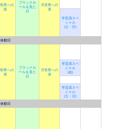
ブラックホ
世界への
月世界への
ールを見た
道
道
日
学芸員スペ
シャル
(土・日)
休館日
学芸員スペ
ブラックホ
シャル
世界への
月世界への
ールを見た
(祝)
道
道
日
学芸員スペ
シャル
(土・日)
休館日