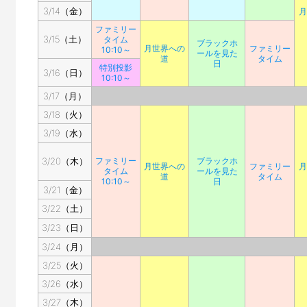
3/14（金）
月
ファミリー
3/15（土）
タイム
ブラックホ
月世界への
ファミリー
10:10～
ールを見た
道
タイム
日
特別投影
3/16（日）
10:10～
3/17（月）
3/18（火）
3/19（水）
3/20（木）
ファミリー
ブラックホ
月世界への
ファミリー
月
タイム
ールを見た
道
タイム
10:10～
日
3/21（金）
3/22（土）
3/23（日）
3/24（月）
3/25（火）
3/26（水）
3/27（木）