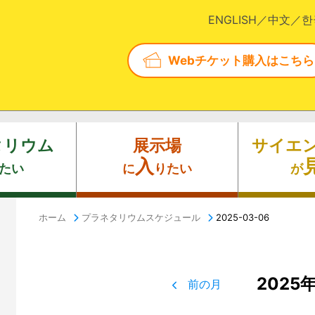
ENGLISH
中文
한
Webチケット購入はこちら
タリウム
展示場
サイエ
入
たい
に
りたい
が
ホーム
プラネタリウムスケジュール
2025-03-06
2025
前の月