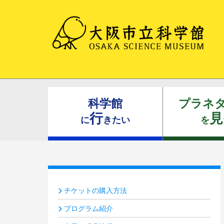
科学館
プラネ
行
見
に
きたい
を
チケットの購入方法
プログラム紹介