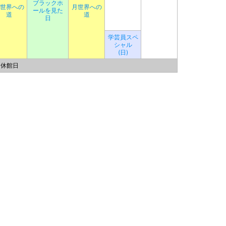
ブラックホ
世界への
月世界への
ールを見た
道
道
日
学芸員スペ
シャル
(日)
休館日