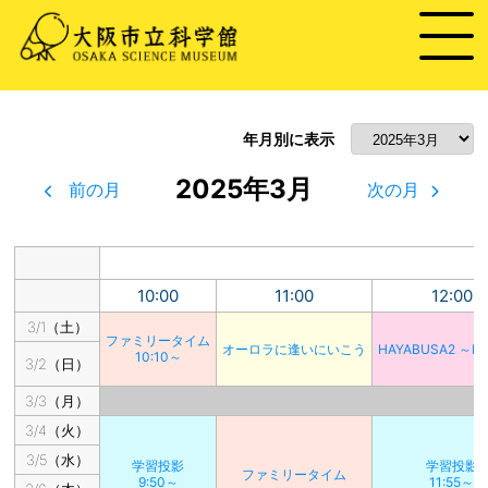
年月別に表示
2025年3月
前の月
次の月
10:00
11:00
12:00
3/1（土）
ファミリータイム
オーロラに逢いにいこう
HAYABUSA2 ～R
10:10～
3/2（日）
3/3（月）
3/4（火）
3/5（水）
学習投影
学習投影
ファミリータイム
9:50～
11:55～