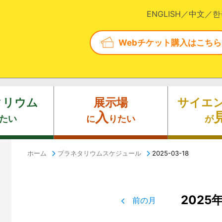
ENGLISH
中文
한
Webチケット購入はこちら
タリウム
展示場
サイエ
入
たい
に
りたい
が
ホーム
プラネタリウムスケジュール
2025-03-18
2025
前の月