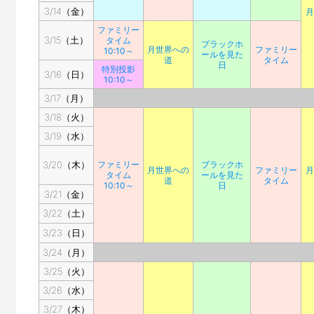
3/14（金）
月
ファミリー
3/15（土）
タイム
ブラックホ
月世界への
ファミリー
10:10～
ールを見た
道
タイム
日
特別投影
3/16（日）
10:10～
3/17（月）
3/18（火）
3/19（水）
3/20（木）
ファミリー
ブラックホ
月世界への
ファミリー
月
タイム
ールを見た
道
タイム
10:10～
日
3/21（金）
3/22（土）
3/23（日）
3/24（月）
3/25（火）
3/26（水）
3/27（木）