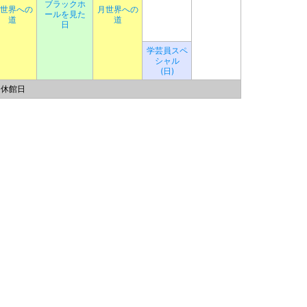
ブラックホ
世界への
月世界への
ールを見た
道
道
日
学芸員スペ
シャル
(日)
休館日