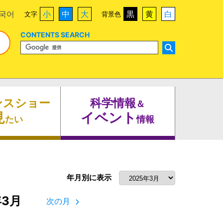
국어
小
中
大
黒
黄
白
文字
背景色
CONTENTS SEARCH
ンスショー
科学情報
＆
見
イベント
たい
情報
年月別に表示
年3月
次の月