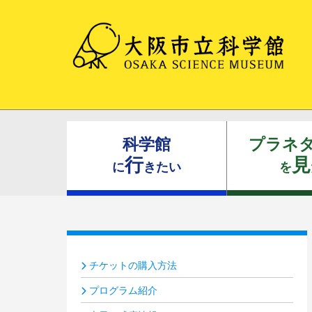
科学館
プラネ
行
見
に
きたい
を
チケットの購入方法
プログラム紹介