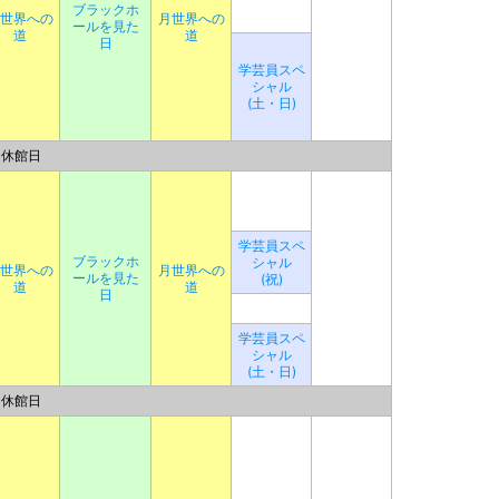
ブラックホ
世界への
月世界への
ールを見た
道
道
日
学芸員スペ
シャル
(土・日)
休館日
学芸員スペ
ブラックホ
シャル
世界への
月世界への
ールを見た
(祝)
道
道
日
学芸員スペ
シャル
(土・日)
休館日