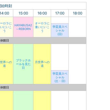
開始時刻
14:00
15:00
16:00
17:00
18:00
ーロラに
オーロラに
HAYABUSA2
学芸員スペ
いにいこ
逢いにいこ
～REBORN
シャル
う
う
(日)
休館日
ブラックホ
世界への
月世界への
ールを見た
道
道
日
学芸員スペ
シャル
(土・日)
休館日