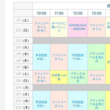
10:00
11:00
12:00
13:00
3/1（土）
ファミリー
オーロラに
オ
HAYABUSA2
ファミリー
タイム
逢いにいこ
逢
～REBORN
タイム
3/2（日）
10:10～
う
3/3（月）
3/4（火）
ブラックホ
3/5（水）
学習投影
ファミリー
学習投影
ールを見た
9:50～
タイム
11:55～
3/6（木）
日
月
3/7（金）
3/8（土）
ファミリー
ブラックホ
月世界への
ファミリー
タイム
ールを見た
道
タイム
3/9（日）
10:10～
日
3/10（月）
3/11（火）
ブラックホ
3/12（水）
学習投影
ファミリー
学習投影
ールを見た
9:50～
タイム
11:55～
3/13（木）
日