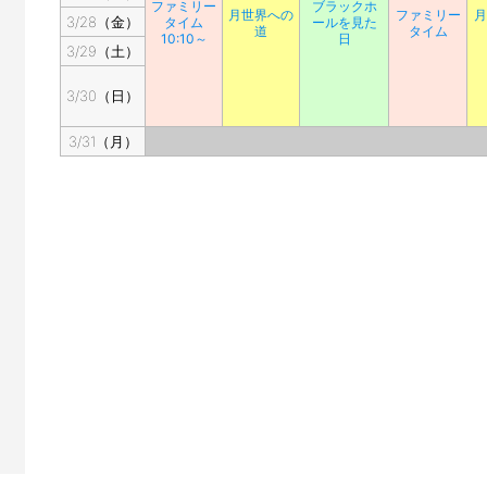
ファミリー
ブラックホ
月世界への
ファミリー
月
3/28（金）
タイム
ールを見た
道
タイム
10:10～
日
3/29（土）
3/30（日）
3/31（月）