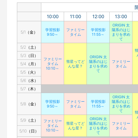
10:00
11:00
12:00
13:00
ORIGIN 太
学習投影
ファミリー
学習投影
陽系のはじ
5/1（金）
9:50～
タイム
11:55～
まりを求め
て
5/2（土）
5/3（日）
ORIGIN 太
ファミリー
彗星ってど
陽系のはじ
ファミリー
5/4（月）
タイム
んな星？
まりを求め
タイム
10:10～
て
5/5（火）
5/6（水）
5/7（木）
ORIGIN 太
学習投影
ファミリー
学習投影
陽系のはじ
5/8（金）
9:50～
タイム
11:55～
まりを求め
て
ORIGIN 太
5/9（土）
ファミリー
彗星ってど
陽系のはじ
ファミリー
タイム
んな星？
まりを求め
タイム
10:10～
5/10（日）
て