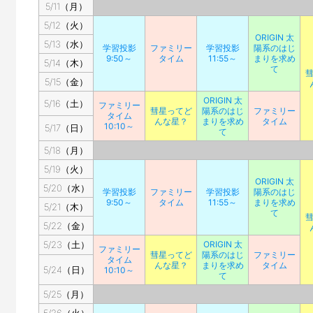
5/11（月）
5/12（火）
ORIGIN 太
5/13（水）
学習投影
ファミリー
学習投影
陽系のはじ
9:50～
タイム
11:55～
まりを求め
5/14（木）
て
5/15（金）
ORIGIN 太
5/16（土）
ファミリー
彗星ってど
陽系のはじ
ファミリー
タイム
んな星？
まりを求め
タイム
10:10～
5/17（日）
て
5/18（月）
5/19（火）
ORIGIN 太
5/20（水）
学習投影
ファミリー
学習投影
陽系のはじ
9:50～
タイム
11:55～
まりを求め
5/21（木）
て
5/22（金）
5/23（土）
ORIGIN 太
ファミリー
彗星ってど
陽系のはじ
ファミリー
タイム
んな星？
まりを求め
タイム
5/24（日）
10:10～
て
5/25（月）