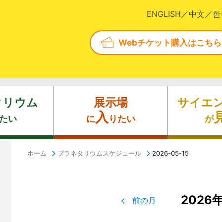
ENGLISH
中文
한
Webチケット購入はこちら
タリウム
展示場
サイエ
入
たい
に
りたい
が
ホーム
プラネタリウムスケジュール
2026-05-15
2026
前の月