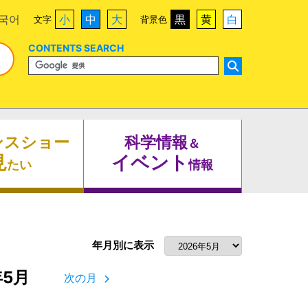
국어
小
中
大
黒
黄
白
文字
背景色
CONTENTS SEARCH
ンスショー
科学情報
＆
見
イベント
たい
情報
年月別に表示
年5月
次の月