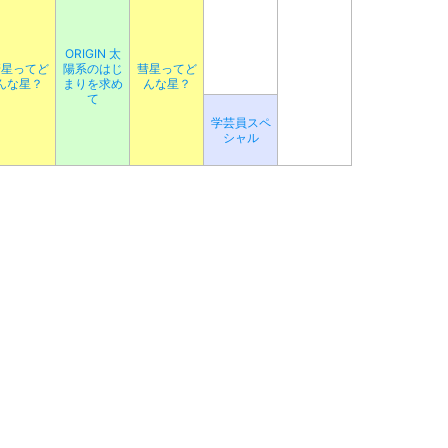
ORIGIN 太
彗星ってど
陽系のはじ
彗星ってど
んな星？
まりを求め
んな星？
て
学芸員スペ
シャル