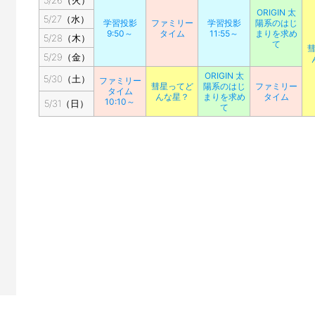
5/26（火）
ORIGIN 太
5/27（水）
学習投影
ファミリー
学習投影
陽系のはじ
9:50～
タイム
11:55～
まりを求め
5/28（木）
て
5/29（金）
ORIGIN 太
5/30（土）
ファミリー
彗星ってど
陽系のはじ
ファミリー
タイム
んな星？
まりを求め
タイム
10:10～
5/31（日）
て