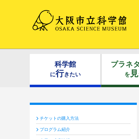
科学館
プラネ
行
見
に
きたい
を
チケットの購入方法
プログラム紹介