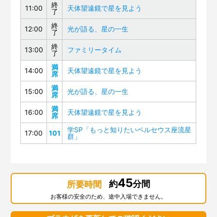
終
11:00
天体望遠鏡で星を見よう
了
終
12:00
光が語る、星の一生
了
終
13:00
ファミリータイム
了
満
14:00
天体望遠鏡で星を見よう
席
満
15:00
光が語る、星の一生
席
満
16:00
天体望遠鏡で星を見よう
席
学SP「もっと知りたいペルセウス座流星
17:00
101
群」
45
約
分間
所要時間
お客様の安全のため、途中入場できません。