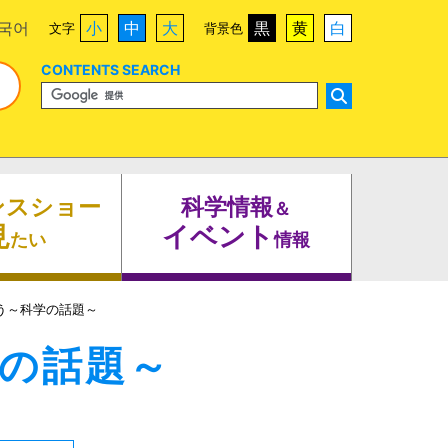
국어
小
中
大
黒
黄
白
文字
背景色
CONTENTS SEARCH
ンスショー
科学情報
＆
見
イベント
たい
情報
う～科学の話題～
の話題～