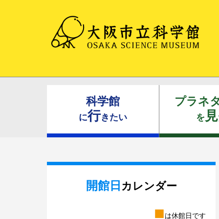
科学館
プラネ
行
見
に
きたい
を
開館日
カレンダー
■
は休館日です