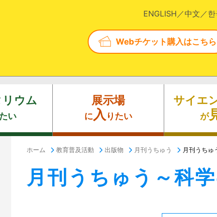
ENGLISH
中文
한
Webチケット購入はこちら
タリウム
展示場
サイエ
入
たい
に
りたい
が
ホーム
教育普及活動
出版物
月刊うちゅう
月刊うちゅ
月刊うちゅう～科学