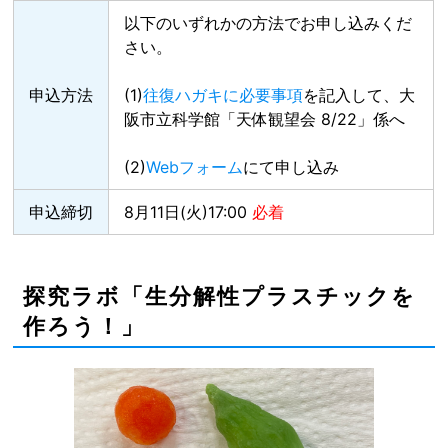
以下のいずれかの方法でお申し込みくだ
さい。
申込方法
(1)
往復ハガキに必要事項
を記入して、大
阪市立科学館「天体観望会 8/22」係へ
(2)
Webフォーム
にて申し込み
申込締切
8月11日(火)17:00
必着
探究ラボ「生分解性プラスチックを
作ろう！」