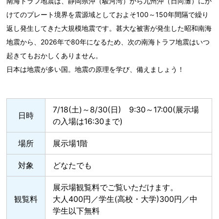
南海トラフ地震は、静岡県沖（駿河湾）から九州沖（日向灘）にか
けてのプレート境界を震源域としておよそ100～150年間隔で繰り
返し発生してきた大規模地震です。甚大な被害が発生した昭和南海
地震から、2026年で80年になるため、次の南海トラフ地震はいつ
起きてもおかしくありません。
日本は地震が多い国。地震の原理を学び、備えましょう！
7/18(土)～8/30(日) 9:30～17:00(展示場
日時
の入場は16:30まで)
場所
展示場1階
対象
どなたでも
展示場観覧料でご覧いただけます。
観覧料
大人400円／学生(高校・大学)300円／中
学生以下無料