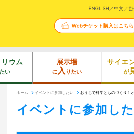
ENGLISH
中文
한
Webチケット購入はこちら
タリウム
展示場
サイエ
入
たい
に
りたい
が
ホーム
イベントに参加したい
おうちで科学とものづくり！
イベントに参加し