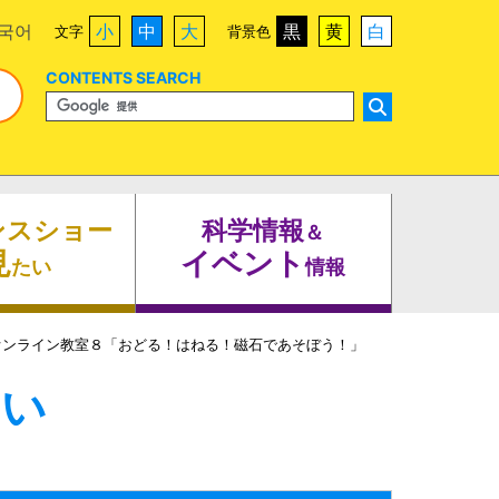
국어
小
中
大
黒
黄
白
文字
背景色
CONTENTS SEARCH
ンスショー
科学情報
＆
見
イベント
たい
情報
オンライン教室８「おどる！はねる！磁石であそぼう！」
たい