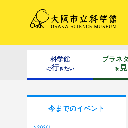
科学館
プラネ
行
見
に
きたい
を
今までのイベント
2026年