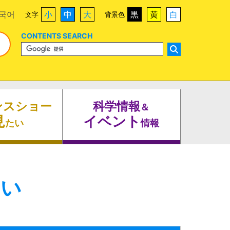
국어
小
中
大
黒
黄
白
文字
背景色
CONTENTS SEARCH
ンスショー
科学情報
＆
見
イベント
たい
情報
たい