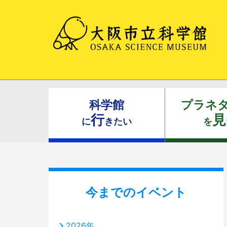
科学館
プラネ
行
見
に
きたい
を
今までのイベント
2026年