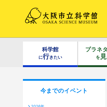
科学館
プラネ
行
見
に
きたい
を
今までのイベント
2026年