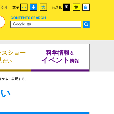
국어
小
中
大
黒
黄
白
文字
背景色
CONTENTS SEARCH
ンスショー
科学情報
＆
見
イベント
たい
情報
はかる・表現する」
たい