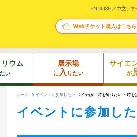
ENGLISH
中文
한
Webチケット購入はこちら
タリウム
展示場
サイエ
入
たい
に
りたい
が
ホーム
イベントに参加したい
企画展「時を知りたい ～時を
イベントに参加し