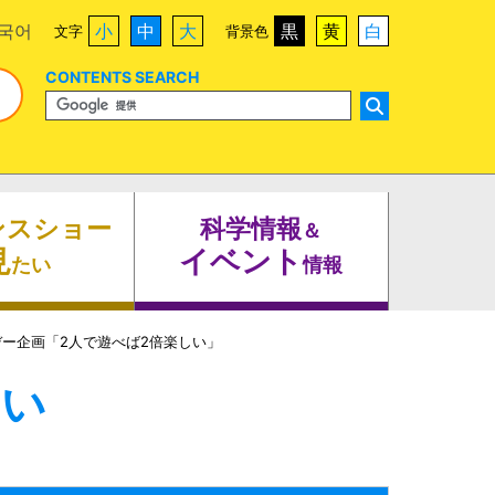
국어
小
中
大
黒
黄
白
文字
背景色
CONTENTS SEARCH
ンスショー
科学情報
＆
見
イベント
たい
情報
ー企画「2人で遊べば2倍楽しい」
たい