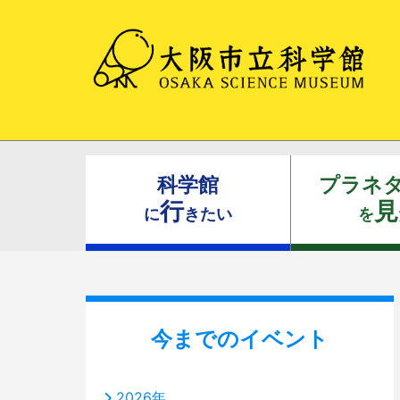
科学館
プラネ
行
見
に
きたい
を
今までのイベント
2026年