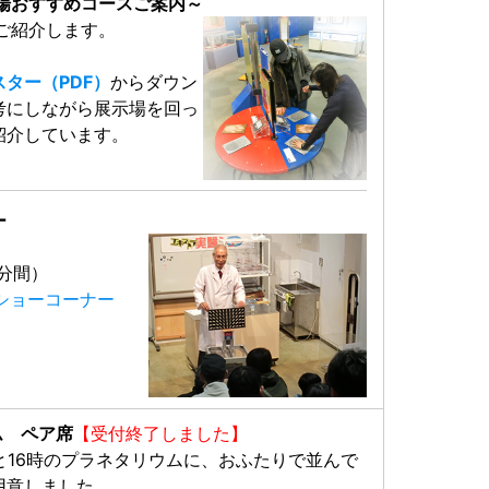
場おすすめコースご案内～
ご紹介します。
ター（PDF）
からダウン
考にしながら展示場を回っ
紹介しています。
ー
0分間）
ショーコーナー
ウム
ペア席
【受付終了しました】
と16時のプラネタリウムに、おふたりで並んで
用意しました。