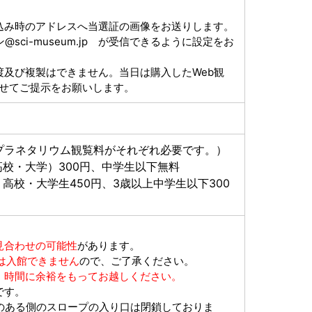
込み時のアドレスへ当選証の画像をお送りします。
sci-museum.jp が受信できるように設定をお
渡及び複製はできません。当日は購入したWeb観
わせてご提示をお願いします。
プラネタリウム観覧料がそれぞれ必要です。）
高校・大学）300円、中学生以下無料
高校・大学生450円、3歳以上中学生以下300
見合わせの可能性
があります。
方は入館できません
ので、ご了承ください。
。
時間に余裕をもってお越しください。
です。
ある側のスロープの入り口は閉鎖しておりま