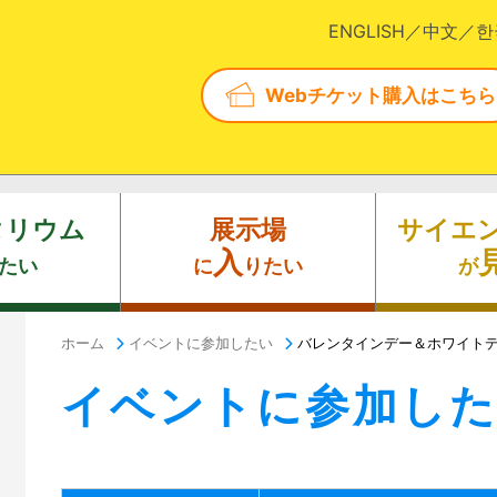
ENGLISH
中文
한
Webチケット購入はこちら
タリウム
展示場
サイエ
入
たい
に
りたい
が
ホーム
イベントに参加したい
バレンタインデー＆ホワイトデ
イベントに参加し