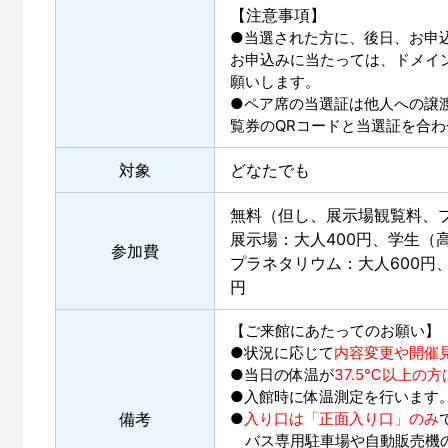
【注意事項】
●当選された方に、後日、お申
お申込みに当たっては、ドメイン@
願いします。
●ペア席の当選証は他人への譲
覧券のQRコードと当選証を合
対象
どなたでも
無料（但し、展示場観覧料、
展示場：大人400円、学生（
参加費
プラネタリウム：大人600円、
円
【ご来館にあたってのお願い】
●状況に応じて
内容変更や開催
●当日の体温が
37.5℃以上の
●入館時に体温測定を行います
備考
●
入り口は「正面入り口」のみ
バス専用駐車場や自動販売機の