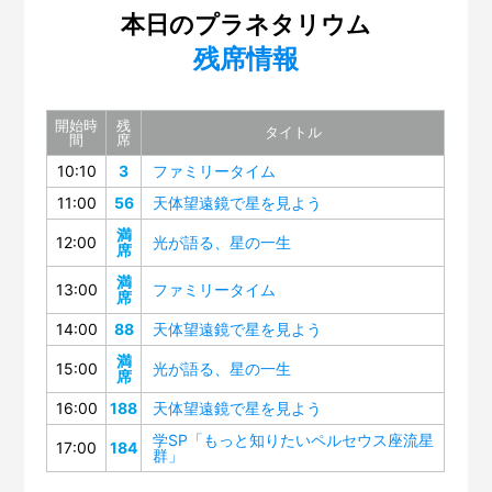
本日のプラネタリウム
残席情報
開始時
残
タイトル
間
席
10:10
3
ファミリータイム
11:00
56
天体望遠鏡で星を見よう
満
12:00
光が語る、星の一生
席
満
13:00
ファミリータイム
席
14:00
88
天体望遠鏡で星を見よう
満
15:00
光が語る、星の一生
席
16:00
188
天体望遠鏡で星を見よう
学SP「もっと知りたいペルセウス座流星
17:00
184
群」