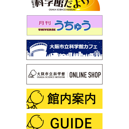
第113回 プラネタリウム「木星と土星を見よう」
第112回 プラネタリウム「見上げよう！未来の星空」
第111回 企画展「石は地球のワンダー～鉱物と化石に魅
せられた2人のコレクション～」
第110回 プラネタリウム「見えない宇宙のミステリー～
謎の光・Ｘ線をとらえろ～」
第109回 「星図の描き方」
第108回 サイエンスショー「静電気なんてこわくな
い！？」
第107回 プラネタリウム解説デビュー裏話
第106回 サイエンスショー「ふしぎな形にだまされる
な！」
第105回 「化学と宮沢賢治」
第104回 プラネタリウム「星空オールナイト」