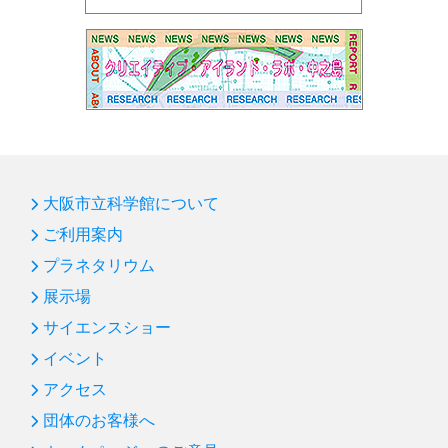
第92回プラネタリウム「ブラックホール」
第91回サイエンスショー「赤青緑の光サイエンス」
第90回国際光年協賛「花火の色とひかり展」
第89回プラネタリウム「天の川をさぐる」
第88回プラネタリウム「ボイジャー太陽系脱出」
第87回サイエンスショー「飛ばしてみよう！」
大阪市立科学館について
第86回 プラネタリウム「オーロラ」
ご利用案内
プラネタリウム
第85回 サイエンスショー「バランス大実験」
展示場
新年のごあいさつ
サイエンスショー
第84回 プラネタリウム「ビッグバン～宇宙ヒストリア
イベント
～」
アクセス
第83回 サイエンスショー「水の科学」：凍らない水
団体のお客様へ
第82回 プラネタリウム「宇宙人をさがす冴えたやり方