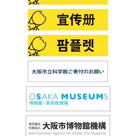
第103回 プラネタリウム「火星・土星・冥王星ツア
ー」
第102回 プラネタリウム「ファミリータイム」
第101回 この夏は「花火×化学」
第100回 プラネタリウム「銀河の世界」
第99回 プラネタリウム「星の誕生」
第98回 「スーパー磁石で大冒険」
第97回 「鉱物の結晶構造」
第96回 「だれでもできる！天体写真を写してみよ
う」
第95回 プラネタリウム「ロゼッタ、彗星を探査せ
よ」
第94回 サイエンスショー「フシギな偏光板」
第93回 企画展「光とあかり」