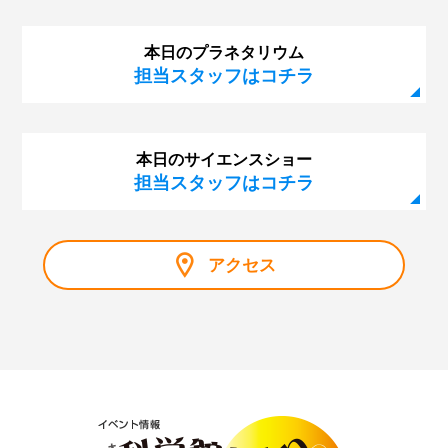
第123回 プラネタリウム「眠れなくなる宇宙のはな
し」
本日のプラネタリウム
第122回 プラネタリウム「はるかなる大マゼラン雲」
担当スタッフはコチラ
第121回 サイエンスショー「虹でじっけん、光のせか
い」
本日のサイエンスショー
第120回 幼児のための企画展「にじのせかい」
担当スタッフはコチラ
第119回 プラネタリウム「ブラックホール合体！重力
波」
第118回 企画展「大阪市立科学館資料で見るノーベル賞
アクセス
展」
第117回 サイエンスショー「マイナス200℃のふしぎ」
第116回 プラネタリウム「秋の夜長に月見れば」
第115回 「大人も子どもも、紫キャベツ！」
第114回 「空を眺めると…～夏の雲はモクモク雲～」