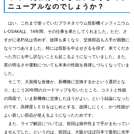
ニューアルなのでしょうか？
はい、これまで使っていたプラネタリウム投影機インフィニウム
L-OSAKAは、14年間、その仕事を果たしてくれました。ただ、さ
すがに老朽化は否めず、故障も多くなり、交換部品も入手が困難に
なりつつありました。時には投影を中止せざるを得ず、来てくださ
った方にも申し訳ないことも起こるようになっていました。また、
星の明るさや運動についても本来の性能を発揮しづらくなっていま
した。
そこで、大規模な改修か、新機種に交換するかという選択とな
り、むこう20年間のロードマップを引いたところ、コストと性能
の両面で、いま新機種に交換したほうがよい。という結論になった
のです。高輝度ＬＥＤをはじめとする、故障しにくく、かつ性能が
よい新しい部品が使えるようになったためです。
また、ライブ解説については、前回は操作性まで手がまわってい
ませんでした。というのは、前回は、大阪がほぼ日本で最初に光学