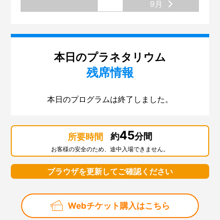
第134回 プラネタリウム。リニューアルの舞台裏
9月
第133回 展示場のリニューアル
第132回 大阪市立科学館と大阪大学
第131回 展示場リニューアル準備 ～気象コーナー～
本日のプラネタリウム
残席情報
第130回「はやぶさ２」
第129回 スペシャルナイト「さよならインフィニウムL-
本日のプログラムは終了しました。
OSAKA」
第128回「2018サイエンスサーカス・ツアー・ジャパ
ン」
45
約
分間
所要時間
第127回「スーパー磁石で大実験」
お客様の安全のため、途中入場できません。
第126回「科学デモンストレーター10周年」
ブラウザを更新してご確認ください
第125回「火星大接近」
第124回 サイエンスショー「ふわふわ、きらきら！シ
Webチケット購入はこちら
ャボン玉サイエンス」