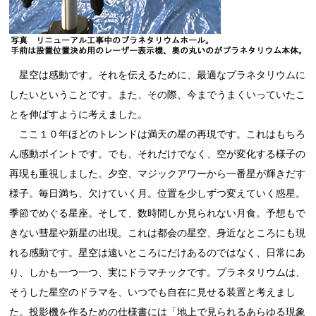
星空は感動です。それを伝えるために、最適なプラネタリウムに
したいということです。また、その際、今までうまくいっていたこ
とを伸ばすように考えました。
ここ１０年ほどのトレンドは満天の星の再現です。これはもちろ
ん感動ポイントです。でも、それだけでなく、空が変化する様子の
再現も重視しました。夕空、マジックアワーから一番星が輝きだす
様子。毎日満ち、欠けていく月。位置を少しずつ変えていく惑星。
季節でめぐる星座。そして、数時間しか見られない月食。予想もで
きない彗星や新星の出現。これは都会の星空、身近なところにも現
れる感動です。星空は遠いところにだけあるのではなく、日常にあ
り、しかも一つ一つ、実にドラマチックです。プラネタリウムは、
そうした星空のドラマを、いつでも自在に見せる装置と考えまし
た。投影機を作るための仕様書には「地上で見られるあらゆる現象