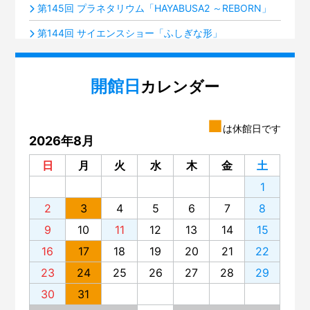
第145回 プラネタリウム「HAYABUSA2 ～REBORN」
第144回 サイエンスショー「ふしぎな形」
第143回 プラネタリウム「火星ふたたび接近中！」
開館日
第142回 ミニ企画「積み木のルーツ～フレーベル『恩
カレンダー
物』」展
第141回 プラネタリウム「夜空の宝石箱『すばる』」
■
は休館日です
2026年8月
第140回 いろいろな楽器のグループ分け
日
月
火
水
木
金
土
第139回 サイエンスショー「電池がわかる」
1
第138回 プラネタリウム「星空歴史秘話」
2
3
4
5
6
7
8
第137回 プラネタリウム「木星と土星の世界」
9
10
11
12
13
14
15
第136回 「蜃気楼（しんきろう）」を見てみませんか？
16
17
18
19
20
21
22
第135回 プラネタリウム「宇宙ヒストリア～138億年、
23
24
25
26
27
28
29
原子の旅～」
30
31