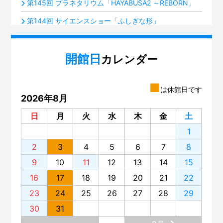
第145回 プラネタリウム「HAYABUSA2 ～REBORN」
第144回 サイエンスショー「ふしぎな形」
第143回 プラネタリウム「火星ふたたび接近中！」
開館日
第142回 ミニ企画「積み木のルーツ～フレーベル『恩
カレンダー
物』」展
第141回 プラネタリウム「夜空の宝石箱『すばる』」
■
は休館日です
2026年8月
第140回 いろいろな楽器のグループ分け
日
月
火
水
木
金
土
第139回 サイエンスショー「電池がわかる」
1
第138回 プラネタリウム「星空歴史秘話」
2
3
4
5
6
7
8
第137回 プラネタリウム「木星と土星の世界」
9
10
11
12
13
14
15
第136回 「蜃気楼（しんきろう）」を見てみませんか？
16
17
18
19
20
21
22
第135回 プラネタリウム「宇宙ヒストリア～138億年、
23
24
25
26
27
28
29
原子の旅～」
30
31
第134回 プラネタリウム。リニューアルの舞台裏