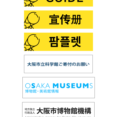
ー」
第102回 プラネタリウム「ファミリータイム」
第101回 この夏は「花火×化学」
第100回 プラネタリウム「銀河の世界」
第99回 プラネタリウム「星の誕生」
第98回 「スーパー磁石で大冒険」
第97回 「鉱物の結晶構造」
第96回 「だれでもできる！天体写真を写してみよ
う」
第95回 プラネタリウム「ロゼッタ、彗星を探査せ
よ」
第94回 サイエンスショー「フシギな偏光板」
第93回 企画展「光とあかり」