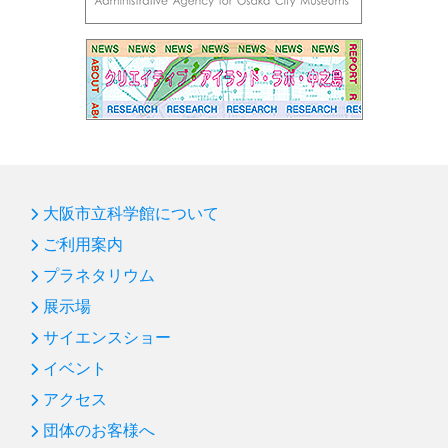
第92回プラネタリウム「ブラックホール」
第91回サイエンスショー「赤青緑の光サイエンス」
第90回国際光年協賛「花火の色とひかり展」
第89回プラネタリウム「天の川をさぐる」
第88回プラネタリウム「ボイジャー太陽系脱出」
第87回サイエンスショー「飛ばしてみよう！」
大阪市立科学館について
第86回 プラネタリウム「オーロラ」
ご利用案内
第85回 サイエンスショー「バランス大実験」
プラネタリウム
新年のごあいさつ
展示場
第84回 プラネタリウム「ビッグバン～宇宙ヒストリア
サイエンスショー
～」
イベント
第83回 サイエンスショー「水の科学」：凍らない水
アクセス
第82回 プラネタリウム「宇宙人をさがす冴えたやり方
団体のお客様へ
―沈黙のフライバイ」