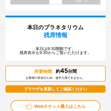
9月
第133回 展示場のリニューアル
第132回 大阪市立科学館と大阪大学
第131回 展示場リニューアル準備 ～気象コーナー～
本日のプラネタリウム
残席情報
第130回「はやぶさ２」
第129回 スペシャルナイト「さよならインフィニウムL-
本日は9:30開館です。
OSAKA」
残席表示も9:30からご覧いただけます。
第128回「2018サイエンスサーカス・ツアー・ジャパ
ン」
45
約
分間
所要時間
第127回「スーパー磁石で大実験」
お客様の安全のため、途中入場できません。
第126回「科学デモンストレーター10周年」
ブラウザを更新してご確認ください
第125回「火星大接近」
第124回 サイエンスショー「ふわふわ、きらきら！シ
ャボン玉サイエンス」
Webチケット購入はこちら