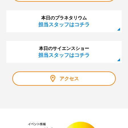
第123回 プラネタリウム「眠れなくなる宇宙のはな
し」
本日のプラネタリウム
第122回 プラネタリウム「はるかなる大マゼラン雲」
担当スタッフはコチラ
第121回 サイエンスショー「虹でじっけん、光のせか
い」
第120回 幼児のための企画展「にじのせかい」
本日のサイエンスショー
担当スタッフはコチラ
第119回 プラネタリウム「ブラックホール合体！重力
波」
第118回 企画展「大阪市立科学館資料で見るノーベル賞
展」
アクセス
第117回 サイエンスショー「マイナス200℃のふしぎ」
第116回 プラネタリウム「秋の夜長に月見れば」
第115回 「大人も子どもも、紫キャベツ！」
第114回 「空を眺めると…～夏の雲はモクモク雲～」