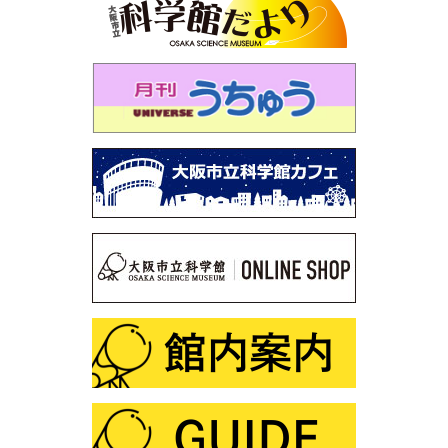
第113回 プラネタリウム「木星と土星を見よう」
第112回 プラネタリウム「見上げよう！未来の星空」
第111回 企画展「石は地球のワンダー～鉱物と化石に魅
せられた2人のコレクション～」
第110回 プラネタリウム「見えない宇宙のミステリー～
謎の光・Ｘ線をとらえろ～」
第109回 「星図の描き方」
第108回 サイエンスショー「静電気なんてこわくな
い！？」
第107回 プラネタリウム解説デビュー裏話
第106回 サイエンスショー「ふしぎな形にだまされる
な！」
第105回 「化学と宮沢賢治」
第104回 プラネタリウム「星空オールナイト」
第103回 プラネタリウム「火星・土星・冥王星ツア