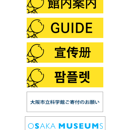
第96回 「だれでもできる！天体写真を写してみよ
う」
第95回 プラネタリウム「ロゼッタ、彗星を探査せ
よ」
第94回 サイエンスショー「フシギな偏光板」
第93回 企画展「光とあかり」
第92回プラネタリウム「ブラックホール」
第91回サイエンスショー「赤青緑の光サイエンス」
第90回国際光年協賛「花火の色とひかり展」
第89回プラネタリウム「天の川をさぐる」
第88回プラネタリウム「ボイジャー太陽系脱出」
第87回サイエンスショー「飛ばしてみよう！」
第86回 プラネタリウム「オーロラ」
第85回 サイエンスショー「バランス大実験」