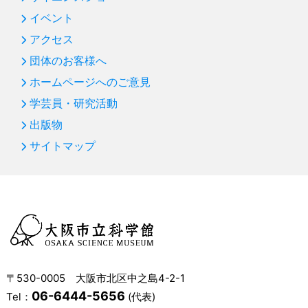
第77回 オーストラリア・パワーハウスミュージアム訪
イベント
問記（前編）
アクセス
第76回 プラネタリウム「南十字星にあいにいこう」
団体のお客様へ
第75回 「都会の星」写真展
ホームページへのご意見
新年のごあいさつ
学芸員・研究活動
出版物
第74回 サイエンスショー「炎のアツい科学」
サイトマップ
第73回 プラネタリウム「オーロラ」
第72回 企画展「色の彩えんす」まもなく終了
第71回 プラネタリウム「宇宙のトップスター」
第70回 国際会議で発表
第69回 サイエンスショー「マイナス200℃の世界」の
ご紹介
〒530-0005 大阪市北区中之島4-2-1
第68回 プラネタリウム２０１３年夏のプログラム紹介
06-6444-5656
Tel：
(代表)