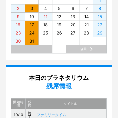
1
第138回 プラネタリウム「星空歴史秘話」
2
3
4
5
6
7
8
第137回 プラネタリウム「木星と土星の世界」
9
10
11
12
13
14
15
第136回 「蜃気楼（しんきろう）」を見てみませんか？
16
17
18
19
20
21
22
第135回 プラネタリウム「宇宙ヒストリア～138億年、
23
24
25
26
27
28
29
原子の旅～」
30
31
第134回 プラネタリウム。リニューアルの舞台裏
9月
第133回 展示場のリニューアル
第132回 大阪市立科学館と大阪大学
第131回 展示場リニューアル準備 ～気象コーナー～
本日のプラネタリウム
残席情報
第130回「はやぶさ２」
第129回 スペシャルナイト「さよならインフィニウムL-
OSAKA」
開始時
残
タイトル
間
席
第128回「2018サイエンスサーカス・ツアー・ジャパ
終
10:10
ファミリータイム
ン」
了