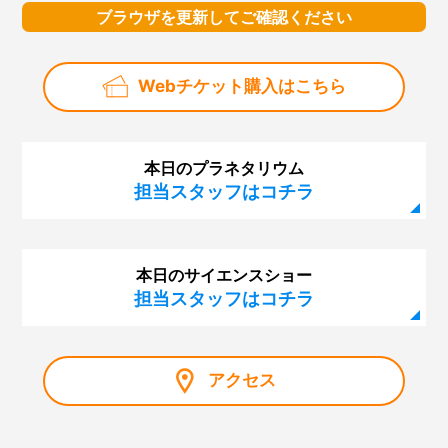
展」
ブラウザを更新してご確認ください
第117回 サイエンスショー「マイナス200℃のふしぎ」
第116回 プラネタリウム「秋の夜長に月見れば」
Webチケット購入はこちら
第115回 「大人も子どもも、紫キャベツ！」
第114回 「空を眺めると…～夏の雲はモクモク雲～」
本日のプラネタリウム
第113回 プラネタリウム「木星と土星を見よう」
担当スタッフはコチラ
第112回 プラネタリウム「見上げよう！未来の星空」
第111回 企画展「石は地球のワンダー～鉱物と化石に魅
本日のサイエンスショー
せられた2人のコレクション～」
担当スタッフはコチラ
第110回 プラネタリウム「見えない宇宙のミステリー～
謎の光・Ｘ線をとらえろ～」
第109回 「星図の描き方」
アクセス
第108回 サイエンスショー「静電気なんてこわくな
い！？」