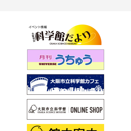
第107回 プラネタリウム解説デビュー裏話
第106回 サイエンスショー「ふしぎな形にだまされる
な！」
第105回 「化学と宮沢賢治」
第104回 プラネタリウム「星空オールナイト」
第103回 プラネタリウム「火星・土星・冥王星ツア
ー」
第102回 プラネタリウム「ファミリータイム」
第101回 この夏は「花火×化学」
第100回 プラネタリウム「銀河の世界」
第99回 プラネタリウム「星の誕生」
第98回 「スーパー磁石で大冒険」
第97回 「鉱物の結晶構造」