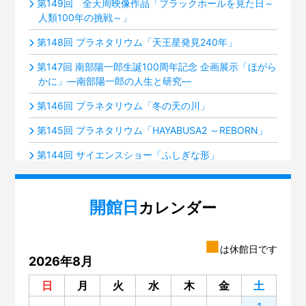
第149回 全天周映像作品「ブラックホールを見た日～
人類100年の挑戦～」
第148回 プラネタリウム「天王星発見240年」
第147回 南部陽一郎生誕100周年記念 企画展示「ほがら
かに」―南部陽一郎の人生と研究―
第146回 プラネタリウム「冬の天の川」
第145回 プラネタリウム「HAYABUSA2 ～REBORN」
第144回 サイエンスショー「ふしぎな形」
第143回 プラネタリウム「火星ふたたび接近中！」
開館日
第142回 ミニ企画「積み木のルーツ～フレーベル『恩
カレンダー
物』」展
第141回 プラネタリウム「夜空の宝石箱『すばる』」
■
は休館日です
2026年8月
第140回 いろいろな楽器のグループ分け
日
月
火
水
木
金
土
第139回 サイエンスショー「電池がわかる」