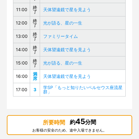
終
第127回「スーパー磁石で大実験」
11:00
天体望遠鏡で星を見よう
了
第126回「科学デモンストレーター10周年」
終
12:00
光が語る、星の一生
了
第125回「火星大接近」
終
13:00
ファミリータイム
了
第124回 サイエンスショー「ふわふわ、きらきら！シ
終
ャボン玉サイエンス」
14:00
天体望遠鏡で星を見よう
了
第123回 プラネタリウム「眠れなくなる宇宙のはな
終
15:00
光が語る、星の一生
了
し」
満
16:00
天体望遠鏡で星を見よう
第122回 プラネタリウム「はるかなる大マゼラン雲」
席
学SP「もっと知りたいペルセウス座流星
第121回 サイエンスショー「虹でじっけん、光のせか
17:00
3
群」
い」
第120回 幼児のための企画展「にじのせかい」
第119回 プラネタリウム「ブラックホール合体！重力
45
約
分間
所要時間
波」
お客様の安全のため、途中入場できません。
第118回 企画展「大阪市立科学館資料で見るノーベル賞