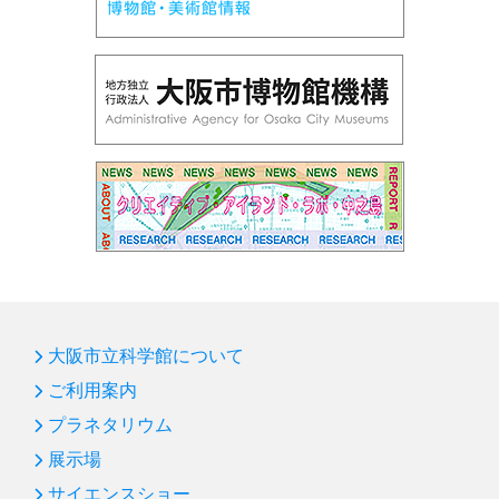
新年のごあいさつ
第84回 プラネタリウム「ビッグバン～宇宙ヒストリア
～」
第83回 サイエンスショー「水の科学」：凍らない水
第82回 プラネタリウム「宇宙人をさがす冴えたやり方
―沈黙のフライバイ」
第81回 「はやぶさ２」 プラネタリウム＆企画展につい
て
第80回 サイエンスショー「空気パワー」
第79回 プラネタリウム「天の川って、なんだろう」
大阪市立科学館について
ご利用案内
第78回 プラネタリウム「月へいこう！～おためし月面
生活～」
プラネタリウム
第77回 オーストラリア・パワーハウスミュージアム訪
展示場
問記（後編）
サイエンスショー