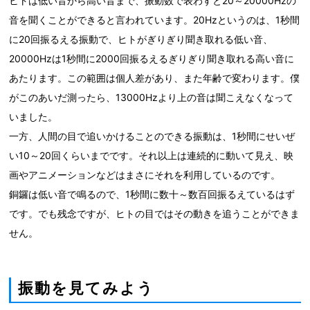
ヒトは低い音から高い音まで、振動数で表わすと20～20000Hzの
音を聞くことができると言われています。20Hzというのは、1秒間
に20回振るえる振動で、ヒトがぎりぎり聞き取れる低い音、
20000Hzは1秒間に2000回振るえるぎりぎり聞き取れる高い音に
あたります。この範囲は個人差があり、また年齢で変わります。僕
がこのあいだ測ったら、13000Hzより上の音は聞こえなくなって
いました。
一方、人間の目で追いかけることのできる振動は、1秒間にせいぜ
い10～20回くらいまでです。それ以上は連続的に動いて見え、映
画やアニメーションなどはまさにそれを利用しているのです。
銅鑼は低い音で鳴るので、1秒間に数十～数百回振るえているはず
です。でも残念ですが、ヒトの目ではその動きを追うことができま
せん。
振動を見てみよう