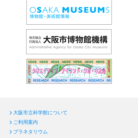
う」
第95回 プラネタリウム「ロゼッタ、彗星を探査せ
よ」
第94回 サイエンスショー「フシギな偏光板」
第93回 企画展「光とあかり」
第92回プラネタリウム「ブラックホール」
第91回サイエンスショー「赤青緑の光サイエンス」
第90回国際光年協賛「花火の色とひかり展」
第89回プラネタリウム「天の川をさぐる」
第88回プラネタリウム「ボイジャー太陽系脱出」
第87回サイエンスショー「飛ばしてみよう！」
大阪市立科学館について
第86回 プラネタリウム「オーロラ」
ご利用案内
プラネタリウム
第85回 サイエンスショー「バランス大実験」