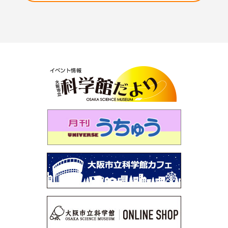
第117回 サイエンスショー「マイナス200℃のふしぎ」
第116回 プラネタリウム「秋の夜長に月見れば」
第115回 「大人も子どもも、紫キャベツ！」
第114回 「空を眺めると…～夏の雲はモクモク雲～」
第113回 プラネタリウム「木星と土星を見よう」
第112回 プラネタリウム「見上げよう！未来の星空」
第111回 企画展「石は地球のワンダー～鉱物と化石に魅
せられた2人のコレクション～」
第110回 プラネタリウム「見えない宇宙のミステリー～
謎の光・Ｘ線をとらえろ～」
第109回 「星図の描き方」
第108回 サイエンスショー「静電気なんてこわくな
い！？」