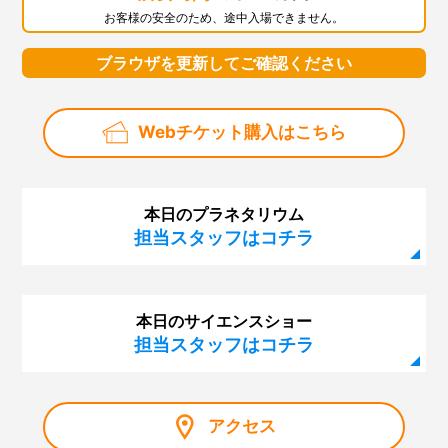
第127回「スーパー磁石で大実験」
お客様の安全のため、途中入場できません。
第126回「科学デモンストレーター10周年」
ブラウザを更新してご確認ください
第125回「火星大接近」
第124回 サイエンスショー「ふわふわ、きらきら！シ
Webチケット購入はこちら
ャボン玉サイエンス」
第123回 プラネタリウム「眠れなくなる宇宙のはな
し」
本日のプラネタリウム
第122回 プラネタリウム「はるかなる大マゼラン雲」
担当スタッフはコチラ
第121回 サイエンスショー「虹でじっけん、光のせか
い」
本日のサイエンスショー
第120回 幼児のための企画展「にじのせかい」
担当スタッフはコチラ
第119回 プラネタリウム「ブラックホール合体！重力
波」
第118回 企画展「大阪市立科学館資料で見るノーベル賞
アクセス
展」