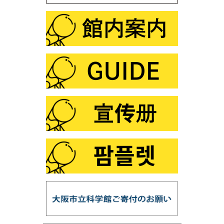
第107回 プラネタリウム解説デビュー裏話
第106回 サイエンスショー「ふしぎな形にだまされる
な！」
第105回 「化学と宮沢賢治」
第104回 プラネタリウム「星空オールナイト」
第103回 プラネタリウム「火星・土星・冥王星ツア
ー」
第102回 プラネタリウム「ファミリータイム」
第101回 この夏は「花火×化学」
第100回 プラネタリウム「銀河の世界」
第99回 プラネタリウム「星の誕生」
第98回 「スーパー磁石で大冒険」
第97回 「鉱物の結晶構造」
第96回 「だれでもできる！天体写真を写してみよ