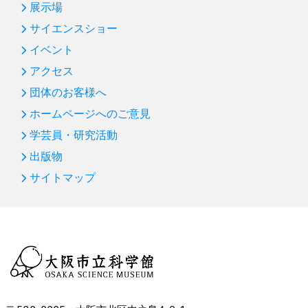
展示場
新年のごあいさつ
サイエンスショー
第84回 プラネタリウム「ビッグバン～宇宙ヒストリア
イベント
～」
アクセス
第83回 サイエンスショー「水の科学」：凍らない水
団体のお客様へ
第82回 プラネタリウム「宇宙人をさがす冴えたやり方
ホームページへのご意見
―沈黙のフライバイ」
学芸員・研究活動
第81回 「はやぶさ２」 プラネタリウム＆企画展につい
て
出版物
サイトマップ
第80回 サイエンスショー「空気パワー」
第79回 プラネタリウム「天の川って、なんだろう」
第78回 プラネタリウム「月へいこう！～おためし月面
生活～」
第77回 オーストラリア・パワーハウスミュージアム訪
問記（後編）
第77回 オーストラリア・パワーハウスミュージアム訪