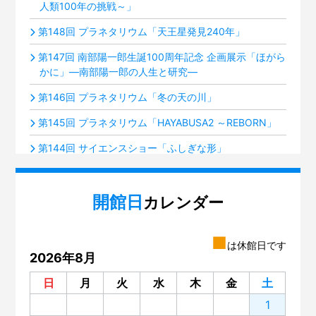
人類100年の挑戦～」
第148回 プラネタリウム「天王星発見240年」
第147回 南部陽一郎生誕100周年記念 企画展示「ほがら
かに」―南部陽一郎の人生と研究―
第146回 プラネタリウム「冬の天の川」
第145回 プラネタリウム「HAYABUSA2 ～REBORN」
第144回 サイエンスショー「ふしぎな形」
第143回 プラネタリウム「火星ふたたび接近中！」
開館日
第142回 ミニ企画「積み木のルーツ～フレーベル『恩
カレンダー
物』」展
第141回 プラネタリウム「夜空の宝石箱『すばる』」
■
は休館日です
2026年8月
第140回 いろいろな楽器のグループ分け
日
月
火
水
木
金
土
第139回 サイエンスショー「電池がわかる」
1
第138回 プラネタリウム「星空歴史秘話」