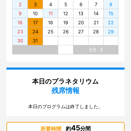
2
3
4
5
6
7
8
第137回 プラネタリウム「木星と土星の世界」
9
10
11
12
13
14
15
第136回 「蜃気楼（しんきろう）」を見てみませんか？
16
17
18
19
20
21
22
第135回 プラネタリウム「宇宙ヒストリア～138億年、
23
24
25
26
27
28
29
原子の旅～」
30
31
第134回 プラネタリウム。リニューアルの舞台裏
9月
第133回 展示場のリニューアル
第132回 大阪市立科学館と大阪大学
第131回 展示場リニューアル準備 ～気象コーナー～
本日のプラネタリウム
残席情報
第130回「はやぶさ２」
第129回 スペシャルナイト「さよならインフィニウムL-
本日のプログラムは終了しました。
OSAKA」
第128回「2018サイエンスサーカス・ツアー・ジャパ
ン」
45
約
分間
所要時間