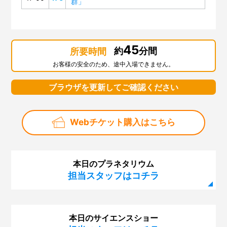
群」
第121回 サイエンスショー「虹でじっけん、光のせか
い」
第120回 幼児のための企画展「にじのせかい」
45
約
分間
所要時間
第119回 プラネタリウム「ブラックホール合体！重力
お客様の安全のため、途中入場できません。
波」
第118回 企画展「大阪市立科学館資料で見るノーベル賞
ブラウザを更新してご確認ください
展」
第117回 サイエンスショー「マイナス200℃のふしぎ」
Webチケット購入はこちら
第116回 プラネタリウム「秋の夜長に月見れば」
第115回 「大人も子どもも、紫キャベツ！」
本日のプラネタリウム
第114回 「空を眺めると…～夏の雲はモクモク雲～」
担当スタッフはコチラ
第113回 プラネタリウム「木星と土星を見よう」
第112回 プラネタリウム「見上げよう！未来の星空」
本日のサイエンスショー
第111回 企画展「石は地球のワンダー～鉱物と化石に魅