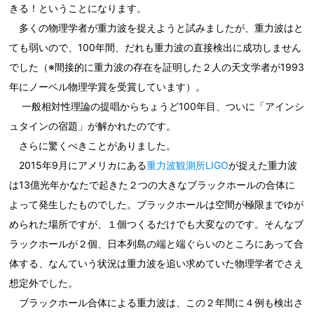
きる！ということになります。
多くの物理学者が重力波を捉えようと試みましたが、重力波はと
ても弱いので、100年間、だれも重力波の直接検出に成功しません
でした（※間接的に重力波の存在を証明した２人の天文学者が1993
年にノーベル物理学賞を受賞しています）。
一般相対性理論の提唱からちょうど100年目、ついに「アインシ
ュタインの宿題」が解かれたのです。
さらに驚くべきことがありました。
2015年9月にアメリカにある
重力波観測所LIGO
が捉えた重力波
は13億光年かなたで起きた２つの大きなブラックホールの合体に
よって発生したものでした。ブラックホールは空間が極限までゆが
められた場所ですが、１個つくるだけでも大変なのです。そんなブ
ラックホールが２個、日本列島の端と端ぐらいのところにあって合
体する、なんていう状況は重力波を追い求めていた物理学者でさえ
想定外でした。
ブラックホール合体による重力波は、この２年間に４例も検出さ