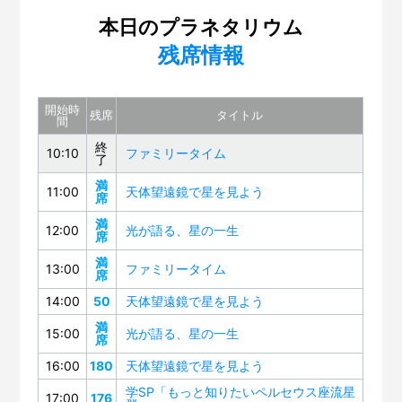
第131回 展示場リニューアル準備 ～気象コーナー～
本日のプラネタリウム
残席情報
第130回「はやぶさ２」
第129回 スペシャルナイト「さよならインフィニウムL-
OSAKA」
開始時
残席
タイトル
間
第128回「2018サイエンスサーカス・ツアー・ジャパ
終
10:10
ファミリータイム
ン」
了
満
第127回「スーパー磁石で大実験」
11:00
天体望遠鏡で星を見よう
席
第126回「科学デモンストレーター10周年」
満
12:00
光が語る、星の一生
席
第125回「火星大接近」
満
13:00
ファミリータイム
席
第124回 サイエンスショー「ふわふわ、きらきら！シ
14:00
50
天体望遠鏡で星を見よう
ャボン玉サイエンス」
満
15:00
光が語る、星の一生
第123回 プラネタリウム「眠れなくなる宇宙のはな
席
し」
16:00
180
天体望遠鏡で星を見よう
第122回 プラネタリウム「はるかなる大マゼラン雲」
学SP「もっと知りたいペルセウス座流星
17:00
176