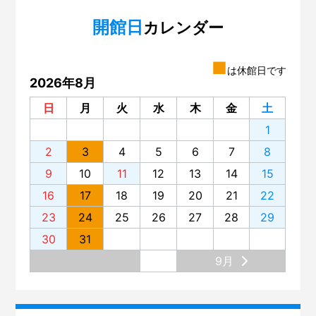
開館日
第142回 ミニ企画「積み木のルーツ～フレーベル『恩
カレンダー
物』」展
第141回 プラネタリウム「夜空の宝石箱『すばる』」
■
は休館日です
2026年8月
第140回 いろいろな楽器のグループ分け
日
月
火
水
木
金
土
第139回 サイエンスショー「電池がわかる」
1
第138回 プラネタリウム「星空歴史秘話」
2
3
4
5
6
7
8
第137回 プラネタリウム「木星と土星の世界」
9
10
11
12
13
14
15
第136回 「蜃気楼（しんきろう）」を見てみませんか？
16
17
18
19
20
21
22
第135回 プラネタリウム「宇宙ヒストリア～138億年、
23
24
25
26
27
28
29
原子の旅～」
30
31
第134回 プラネタリウム。リニューアルの舞台裏
9月
第133回 展示場のリニューアル
第132回 大阪市立科学館と大阪大学