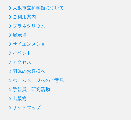
第80回 サイエンスショー「空気パワー」
大阪市立科学館について
第79回 プラネタリウム「天の川って、なんだろう」
ご利用案内
第78回 プラネタリウム「月へいこう！～おためし月面
プラネタリウム
生活～」
展示場
第77回 オーストラリア・パワーハウスミュージアム訪
サイエンスショー
問記（後編）
イベント
第77回 オーストラリア・パワーハウスミュージアム訪
アクセス
問記（前編）
団体のお客様へ
第76回 プラネタリウム「南十字星にあいにいこう」
ホームページへのご意見
第75回 「都会の星」写真展
学芸員・研究活動
新年のごあいさつ
出版物
第74回 サイエンスショー「炎のアツい科学」
サイトマップ
第73回 プラネタリウム「オーロラ」
第72回 企画展「色の彩えんす」まもなく終了