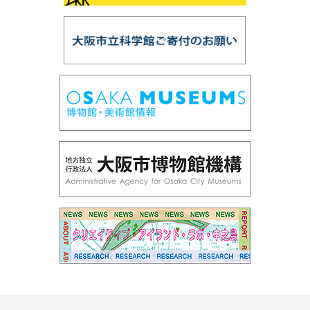
第90回国際光年協賛「花火の色とひかり展」
第89回プラネタリウム「天の川をさぐる」
第88回プラネタリウム「ボイジャー太陽系脱出」
第87回サイエンスショー「飛ばしてみよう！」
第86回 プラネタリウム「オーロラ」
第85回 サイエンスショー「バランス大実験」
新年のごあいさつ
第84回 プラネタリウム「ビッグバン～宇宙ヒストリア
～」
第83回 サイエンスショー「水の科学」：凍らない水
第82回 プラネタリウム「宇宙人をさがす冴えたやり方
―沈黙のフライバイ」
第81回 「はやぶさ２」 プラネタリウム＆企画展につい
て