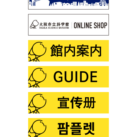
第101回 この夏は「花火×化学」
第100回 プラネタリウム「銀河の世界」
第99回 プラネタリウム「星の誕生」
第98回 「スーパー磁石で大冒険」
第97回 「鉱物の結晶構造」
第96回 「だれでもできる！天体写真を写してみよ
う」
第95回 プラネタリウム「ロゼッタ、彗星を探査せ
よ」
第94回 サイエンスショー「フシギな偏光板」
第93回 企画展「光とあかり」
第92回プラネタリウム「ブラックホール」
第91回サイエンスショー「赤青緑の光サイエンス」