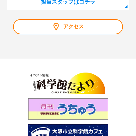
担当スタッフはコチラ
せられた2人のコレクション～」
第110回 プラネタリウム「見えない宇宙のミステリー～
謎の光・Ｘ線をとらえろ～」
アクセス
第109回 「星図の描き方」
第108回 サイエンスショー「静電気なんてこわくな
い！？」
第107回 プラネタリウム解説デビュー裏話
第106回 サイエンスショー「ふしぎな形にだまされる
な！」
第105回 「化学と宮沢賢治」
第104回 プラネタリウム「星空オールナイト」
第103回 プラネタリウム「火星・土星・冥王星ツア
ー」
第102回 プラネタリウム「ファミリータイム」