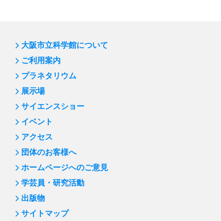
第89回プラネタリウム「天の川をさぐる」
第88回プラネタリウム「ボイジャー太陽系脱出」
第87回サイエンスショー「飛ばしてみよう！」
大阪市立科学館について
第86回 プラネタリウム「オーロラ」
ご利用案内
プラネタリウム
第85回 サイエンスショー「バランス大実験」
展示場
新年のごあいさつ
サイエンスショー
第84回 プラネタリウム「ビッグバン～宇宙ヒストリア
イベント
～」
アクセス
第83回 サイエンスショー「水の科学」：凍らない水
団体のお客様へ
第82回 プラネタリウム「宇宙人をさがす冴えたやり方
ホームページへのご意見
―沈黙のフライバイ」
学芸員・研究活動
第81回 「はやぶさ２」 プラネタリウム＆企画展につい
て
出版物
サイトマップ
第80回 サイエンスショー「空気パワー」