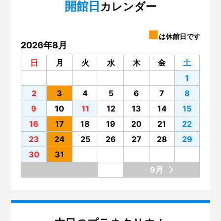
開館日
第142回 ミニ企画「積み木のルーツ～フレーベル『恩
カレンダー
物』」展
第141回 プラネタリウム「夜空の宝石箱『すばる』」
■
は休館日です
2026年8月
第140回 いろいろな楽器のグループ分け
日
月
火
水
木
金
土
第139回 サイエンスショー「電池がわかる」
1
第138回 プラネタリウム「星空歴史秘話」
2
3
4
5
6
7
8
第137回 プラネタリウム「木星と土星の世界」
9
10
11
12
13
14
15
第136回 「蜃気楼（しんきろう）」を見てみませんか？
16
17
18
19
20
21
22
第135回 プラネタリウム「宇宙ヒストリア～138億年、
23
24
25
26
27
28
29
原子の旅～」
30
31
第134回 プラネタリウム。リニューアルの舞台裏
9月
第133回 展示場のリニューアル
第132回 大阪市立科学館と大阪大学
第131回 展示場リニューアル準備 ～気象コーナー～