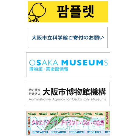
第100回 プラネタリウム「銀河の世界」
第99回 プラネタリウム「星の誕生」
第98回 「スーパー磁石で大冒険」
第97回 「鉱物の結晶構造」
第96回 「だれでもできる！天体写真を写してみよ
う」
第95回 プラネタリウム「ロゼッタ、彗星を探査せ
よ」
第94回 サイエンスショー「フシギな偏光板」
第93回 企画展「光とあかり」
第92回プラネタリウム「ブラックホール」
第91回サイエンスショー「赤青緑の光サイエンス」
第90回国際光年協賛「花火の色とひかり展」