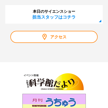
い」
本日のサイエンスショー
第120回 幼児のための企画展「にじのせかい」
担当スタッフはコチラ
第119回 プラネタリウム「ブラックホール合体！重力
波」
第118回 企画展「大阪市立科学館資料で見るノーベル賞
アクセス
展」
第117回 サイエンスショー「マイナス200℃のふしぎ」
第116回 プラネタリウム「秋の夜長に月見れば」
第115回 「大人も子どもも、紫キャベツ！」
第114回 「空を眺めると…～夏の雲はモクモク雲～」
第113回 プラネタリウム「木星と土星を見よう」
第112回 プラネタリウム「見上げよう！未来の星空」
第111回 企画展「石は地球のワンダー～鉱物と化石に魅
せられた2人のコレクション～」