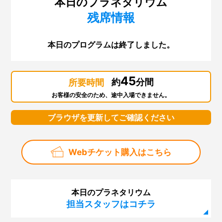
本日のプラネタリウム
残席情報
第130回「はやぶさ２」
第129回 スペシャルナイト「さよならインフィニウムL-
本日のプログラムは終了しました。
OSAKA」
第128回「2018サイエンスサーカス・ツアー・ジャパ
ン」
45
約
分間
所要時間
第127回「スーパー磁石で大実験」
お客様の安全のため、途中入場できません。
第126回「科学デモンストレーター10周年」
ブラウザを更新してご確認ください
第125回「火星大接近」
第124回 サイエンスショー「ふわふわ、きらきら！シ
Webチケット購入はこちら
ャボン玉サイエンス」
第123回 プラネタリウム「眠れなくなる宇宙のはな
し」
本日のプラネタリウム
第122回 プラネタリウム「はるかなる大マゼラン雲」
担当スタッフはコチラ
第121回 サイエンスショー「虹でじっけん、光のせか