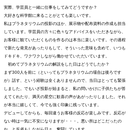
実際、学芸員と一緒に仕事をしてみてどうですか？
大好きな科学館に来ることがとても楽しいです。
私はプラネタリウムの投影のほか、展示物や配布資料の作成も担当
しています。学芸員の方々に色々なアドバイスをいただきながら、
お客様に観ていただくものを作るのは本当に楽しいです。その過程
で新たな発見があったりもして、そういった意味も含めて、いつも
ドキドキ、ワクワクしながら働かせていただいています。
初めてプラネタリウムの解説をした日はどうでしたか？
まず300人を前に（といってもプラネタリウムの場合は後ろです
が）話す、という経験は全くありませんので、当日はとっても緊張
しました。でもいざ投影が始まると、私の問いかけに子供たちが答
えてくれたり、満天の星空に歓喜の声があがったりしました。それ
が本当に嬉しくて、今でも強く印象に残っています。
デビューしてからも、毎回違うお客様の反応が楽しみです。反応が
ない時は一気に不安になりますが・・・。悪い所はどこだったの
か、と反省もしながら日々、奮闘しています。