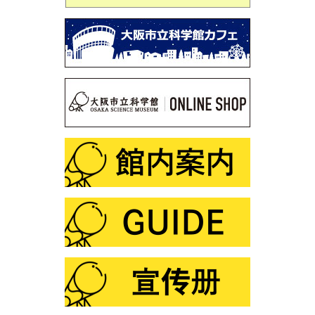
第110回 プラネタリウム「見えない宇宙のミステリー～
謎の光・Ｘ線をとらえろ～」
第109回 「星図の描き方」
第108回 サイエンスショー「静電気なんてこわくな
い！？」
第107回 プラネタリウム解説デビュー裏話
第106回 サイエンスショー「ふしぎな形にだまされる
な！」
第105回 「化学と宮沢賢治」
第104回 プラネタリウム「星空オールナイト」
第103回 プラネタリウム「火星・土星・冥王星ツア
ー」
第102回 プラネタリウム「ファミリータイム」
第101回 この夏は「花火×化学」