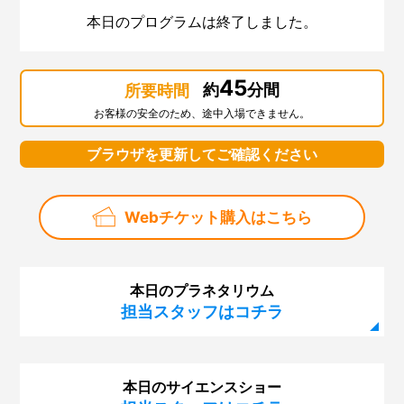
第129回 スペシャルナイト「さよならインフィニウムL-
本日のプログラムは終了しました。
OSAKA」
第128回「2018サイエンスサーカス・ツアー・ジャパ
ン」
45
約
分間
所要時間
第127回「スーパー磁石で大実験」
お客様の安全のため、途中入場できません。
第126回「科学デモンストレーター10周年」
ブラウザを更新してご確認ください
第125回「火星大接近」
第124回 サイエンスショー「ふわふわ、きらきら！シ
Webチケット購入はこちら
ャボン玉サイエンス」
第123回 プラネタリウム「眠れなくなる宇宙のはな
し」
本日のプラネタリウム
第122回 プラネタリウム「はるかなる大マゼラン雲」
担当スタッフはコチラ
第121回 サイエンスショー「虹でじっけん、光のせか
い」
本日のサイエンスショー
第120回 幼児のための企画展「にじのせかい」