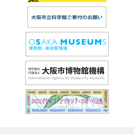
第98回 「スーパー磁石で大冒険」
第97回 「鉱物の結晶構造」
第96回 「だれでもできる！天体写真を写してみよ
う」
第95回 プラネタリウム「ロゼッタ、彗星を探査せ
よ」
第94回 サイエンスショー「フシギな偏光板」
第93回 企画展「光とあかり」
第92回プラネタリウム「ブラックホール」
第91回サイエンスショー「赤青緑の光サイエンス」
第90回国際光年協賛「花火の色とひかり展」
第89回プラネタリウム「天の川をさぐる」
第88回プラネタリウム「ボイジャー太陽系脱出」