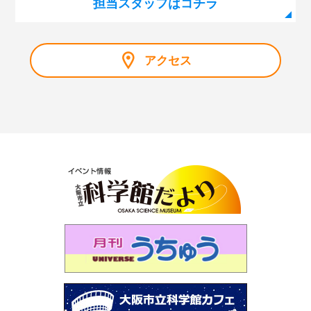
担当スタッフはコチラ
第119回 プラネタリウム「ブラックホール合体！重力
波」
第118回 企画展「大阪市立科学館資料で見るノーベル賞
アクセス
展」
第117回 サイエンスショー「マイナス200℃のふしぎ」
第116回 プラネタリウム「秋の夜長に月見れば」
第115回 「大人も子どもも、紫キャベツ！」
第114回 「空を眺めると…～夏の雲はモクモク雲～」
第113回 プラネタリウム「木星と土星を見よう」
第112回 プラネタリウム「見上げよう！未来の星空」
第111回 企画展「石は地球のワンダー～鉱物と化石に魅
せられた2人のコレクション～」
第110回 プラネタリウム「見えない宇宙のミステリー～
謎の光・Ｘ線をとらえろ～」