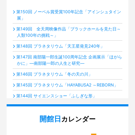
第150回 ノーベル賞受賞100年記念「アインシュタイン
展」
第149回 全天周映像作品「ブラックホールを見た日～
人類100年の挑戦～」
第148回 プラネタリウム「天王星発見240年」
第147回 南部陽一郎生誕100周年記念 企画展示「ほがら
かに」―南部陽一郎の人生と研究―
第146回 プラネタリウム「冬の天の川」
第145回 プラネタリウム「HAYABUSA2 ～REBORN」
第144回 サイエンスショー「ふしぎな形」
第143回 プラネタリウム「火星ふたたび接近中！」
開館日
第142回 ミニ企画「積み木のルーツ～フレーベル『恩
カレンダー
物』」展
第141回 プラネタリウム「夜空の宝石箱『すばる』」