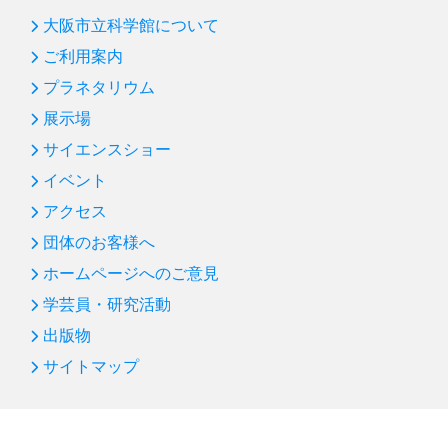
第87回サイエンスショー「飛ばしてみよう！」
大阪市立科学館について
第86回 プラネタリウム「オーロラ」
ご利用案内
プラネタリウム
第85回 サイエンスショー「バランス大実験」
展示場
新年のごあいさつ
サイエンスショー
第84回 プラネタリウム「ビッグバン～宇宙ヒストリア
イベント
～」
アクセス
第83回 サイエンスショー「水の科学」：凍らない水
団体のお客様へ
第82回 プラネタリウム「宇宙人をさがす冴えたやり方
ホームページへのご意見
―沈黙のフライバイ」
学芸員・研究活動
第81回 「はやぶさ２」 プラネタリウム＆企画展につい
て
出版物
サイトマップ
第80回 サイエンスショー「空気パワー」
第79回 プラネタリウム「天の川って、なんだろう」
第78回 プラネタリウム「月へいこう！～おためし月面