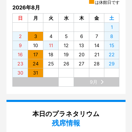
■
は休館日です
2026年8月
第140回 いろいろな楽器のグループ分け
日
月
火
水
木
金
土
第139回 サイエンスショー「電池がわかる」
1
第138回 プラネタリウム「星空歴史秘話」
2
3
4
5
6
7
8
第137回 プラネタリウム「木星と土星の世界」
9
10
11
12
13
14
15
第136回 「蜃気楼（しんきろう）」を見てみませんか？
16
17
18
19
20
21
22
第135回 プラネタリウム「宇宙ヒストリア～138億年、
23
24
25
26
27
28
29
原子の旅～」
30
31
第134回 プラネタリウム。リニューアルの舞台裏
9月
第133回 展示場のリニューアル
第132回 大阪市立科学館と大阪大学
第131回 展示場リニューアル準備 ～気象コーナー～
本日のプラネタリウム
残席情報
第130回「はやぶさ２」