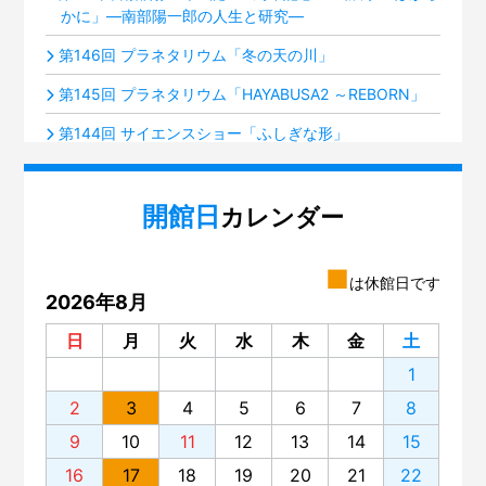
かに」―南部陽一郎の人生と研究―
第146回 プラネタリウム「冬の天の川」
第145回 プラネタリウム「HAYABUSA2 ～REBORN」
第144回 サイエンスショー「ふしぎな形」
第143回 プラネタリウム「火星ふたたび接近中！」
開館日
第142回 ミニ企画「積み木のルーツ～フレーベル『恩
カレンダー
物』」展
第141回 プラネタリウム「夜空の宝石箱『すばる』」
■
は休館日です
2026年8月
第140回 いろいろな楽器のグループ分け
日
月
火
水
木
金
土
第139回 サイエンスショー「電池がわかる」
1
第138回 プラネタリウム「星空歴史秘話」
2
3
4
5
6
7
8
第137回 プラネタリウム「木星と土星の世界」
9
10
11
12
13
14
15
第136回 「蜃気楼（しんきろう）」を見てみませんか？
16
17
18
19
20
21
22