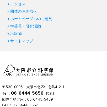
アクセス
第83回 サイエンスショー「水の科学」：凍らない水
団体のお客様へ
第82回 プラネタリウム「宇宙人をさがす冴えたやり方
ホームページへのご意見
―沈黙のフライバイ」
学芸員・研究活動
第81回 「はやぶさ２」 プラネタリウム＆企画展につい
て
出版物
サイトマップ
第80回 サイエンスショー「空気パワー」
第79回 プラネタリウム「天の川って、なんだろう」
第78回 プラネタリウム「月へいこう！～おためし月面
生活～」
第77回 オーストラリア・パワーハウスミュージアム訪
問記（後編）
第77回 オーストラリア・パワーハウスミュージアム訪
〒530-0005 大阪市北区中之島4-2-1
問記（前編）
06-6444-5656
Tel：
(代表)
団体予約専用：
06-6445-5489
第76回 プラネタリウム「南十字星にあいにいこう」
FAX：06-6444-5657