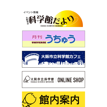
第115回 「大人も子どもも、紫キャベツ！」
第114回 「空を眺めると…～夏の雲はモクモク雲～」
第113回 プラネタリウム「木星と土星を見よう」
第112回 プラネタリウム「見上げよう！未来の星空」
第111回 企画展「石は地球のワンダー～鉱物と化石に魅
せられた2人のコレクション～」
第110回 プラネタリウム「見えない宇宙のミステリー～
謎の光・Ｘ線をとらえろ～」
第109回 「星図の描き方」
第108回 サイエンスショー「静電気なんてこわくな
い！？」
第107回 プラネタリウム解説デビュー裏話
第106回 サイエンスショー「ふしぎな形にだまされる
な！」