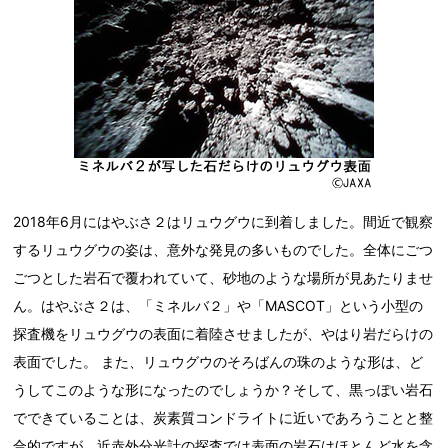
2018年6月にはやぶさ２はリュウグウに到着しました。間近で観察
するリュウグウの姿は、意外な発見の多いものでした。全体にごつ
ごつとした岩石で覆われていて、砂地のような場所が見あたりませ
ん。はやぶさ２は、「ミネルバ２」や「MASCOT」という小型の
探査機をリュウグウの表面に着陸させましたが、やはり岩だらけの
表面でした。 また、リュウグウのそろばんの珠のような形は、ど
うしてこのような形になったのでしょうか？そして、黒っぽい岩石
でできていることは、炭素質コンドライトに近いであろうことと整
合的ですが、近赤外分光計の探査では表面の岩石はほとんど水を含