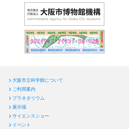
第94回 サイエンスショー「フシギな偏光板」
第93回 企画展「光とあかり」
第92回プラネタリウム「ブラックホール」
第91回サイエンスショー「赤青緑の光サイエンス」
第90回国際光年協賛「花火の色とひかり展」
第89回プラネタリウム「天の川をさぐる」
第88回プラネタリウム「ボイジャー太陽系脱出」
第87回サイエンスショー「飛ばしてみよう！」
大阪市立科学館について
第86回 プラネタリウム「オーロラ」
ご利用案内
プラネタリウム
第85回 サイエンスショー「バランス大実験」
展示場
新年のごあいさつ
サイエンスショー
第84回 プラネタリウム「ビッグバン～宇宙ヒストリア
イベント
～」