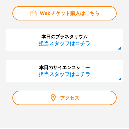
第124回 サイエンスショー「ふわふわ、きらきら！シ
Webチケット購入はこちら
ャボン玉サイエンス」
第123回 プラネタリウム「眠れなくなる宇宙のはな
し」
本日のプラネタリウム
第122回 プラネタリウム「はるかなる大マゼラン雲」
担当スタッフはコチラ
第121回 サイエンスショー「虹でじっけん、光のせか
い」
本日のサイエンスショー
第120回 幼児のための企画展「にじのせかい」
担当スタッフはコチラ
第119回 プラネタリウム「ブラックホール合体！重力
波」
第118回 企画展「大阪市立科学館資料で見るノーベル賞
アクセス
展」
第117回 サイエンスショー「マイナス200℃のふしぎ」
第116回 プラネタリウム「秋の夜長に月見れば」