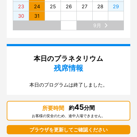
第135回 プラネタリウム「宇宙ヒストリア～138億年、
23
24
25
26
27
28
29
原子の旅～」
30
31
第134回 プラネタリウム。リニューアルの舞台裏
9月
第133回 展示場のリニューアル
第132回 大阪市立科学館と大阪大学
第131回 展示場リニューアル準備 ～気象コーナー～
本日のプラネタリウム
残席情報
第130回「はやぶさ２」
第129回 スペシャルナイト「さよならインフィニウムL-
本日のプログラムは終了しました。
OSAKA」
第128回「2018サイエンスサーカス・ツアー・ジャパ
ン」
45
約
分間
所要時間
第127回「スーパー磁石で大実験」
お客様の安全のため、途中入場できません。
第126回「科学デモンストレーター10周年」
ブラウザを更新してご確認ください
第125回「火星大接近」