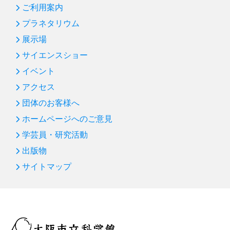
第86回 プラネタリウム「オーロラ」
ご利用案内
プラネタリウム
第85回 サイエンスショー「バランス大実験」
展示場
新年のごあいさつ
サイエンスショー
第84回 プラネタリウム「ビッグバン～宇宙ヒストリア
イベント
～」
アクセス
第83回 サイエンスショー「水の科学」：凍らない水
団体のお客様へ
第82回 プラネタリウム「宇宙人をさがす冴えたやり方
ホームページへのご意見
―沈黙のフライバイ」
学芸員・研究活動
第81回 「はやぶさ２」 プラネタリウム＆企画展につい
て
出版物
サイトマップ
第80回 サイエンスショー「空気パワー」
第79回 プラネタリウム「天の川って、なんだろう」
第78回 プラネタリウム「月へいこう！～おためし月面
生活～」