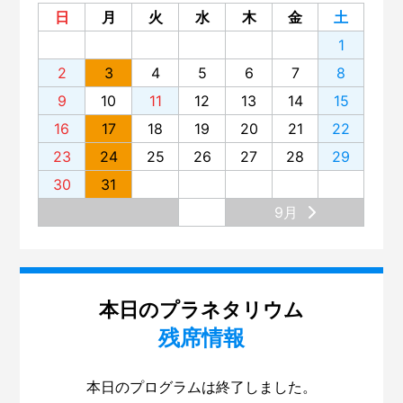
日
月
火
水
木
金
土
第139回 サイエンスショー「電池がわかる」
1
第138回 プラネタリウム「星空歴史秘話」
2
3
4
5
6
7
8
第137回 プラネタリウム「木星と土星の世界」
9
10
11
12
13
14
15
第136回 「蜃気楼（しんきろう）」を見てみませんか？
16
17
18
19
20
21
22
第135回 プラネタリウム「宇宙ヒストリア～138億年、
23
24
25
26
27
28
29
原子の旅～」
30
31
第134回 プラネタリウム。リニューアルの舞台裏
9月
第133回 展示場のリニューアル
第132回 大阪市立科学館と大阪大学
第131回 展示場リニューアル準備 ～気象コーナー～
本日のプラネタリウム
残席情報
第130回「はやぶさ２」
第129回 スペシャルナイト「さよならインフィニウムL-
本日のプログラムは終了しました。
OSAKA」