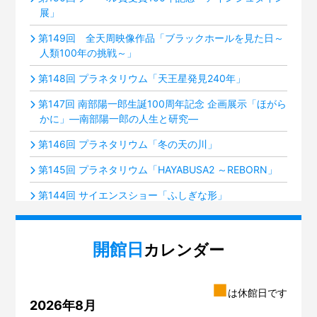
展」
第149回 全天周映像作品「ブラックホールを見た日～
人類100年の挑戦～」
第148回 プラネタリウム「天王星発見240年」
第147回 南部陽一郎生誕100周年記念 企画展示「ほがら
かに」―南部陽一郎の人生と研究―
第146回 プラネタリウム「冬の天の川」
第145回 プラネタリウム「HAYABUSA2 ～REBORN」
第144回 サイエンスショー「ふしぎな形」
第143回 プラネタリウム「火星ふたたび接近中！」
開館日
第142回 ミニ企画「積み木のルーツ～フレーベル『恩
カレンダー
物』」展
第141回 プラネタリウム「夜空の宝石箱『すばる』」
■
は休館日です
2026年8月
第140回 いろいろな楽器のグループ分け