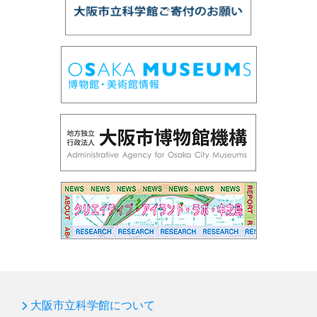
第97回 「鉱物の結晶構造」
第96回 「だれでもできる！天体写真を写してみよ
う」
第95回 プラネタリウム「ロゼッタ、彗星を探査せ
よ」
第94回 サイエンスショー「フシギな偏光板」
第93回 企画展「光とあかり」
第92回プラネタリウム「ブラックホール」
第91回サイエンスショー「赤青緑の光サイエンス」
第90回国際光年協賛「花火の色とひかり展」
第89回プラネタリウム「天の川をさぐる」
第88回プラネタリウム「ボイジャー太陽系脱出」
第87回サイエンスショー「飛ばしてみよう！」
大阪市立科学館について