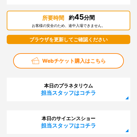
第128回「2018サイエンスサーカス・ツアー・ジャパ
ン」
45
約
分間
所要時間
第127回「スーパー磁石で大実験」
お客様の安全のため、途中入場できません。
第126回「科学デモンストレーター10周年」
ブラウザを更新してご確認ください
第125回「火星大接近」
第124回 サイエンスショー「ふわふわ、きらきら！シ
Webチケット購入はこちら
ャボン玉サイエンス」
第123回 プラネタリウム「眠れなくなる宇宙のはな
し」
本日のプラネタリウム
第122回 プラネタリウム「はるかなる大マゼラン雲」
担当スタッフはコチラ
第121回 サイエンスショー「虹でじっけん、光のせか
い」
本日のサイエンスショー
第120回 幼児のための企画展「にじのせかい」
担当スタッフはコチラ
第119回 プラネタリウム「ブラックホール合体！重力
波」