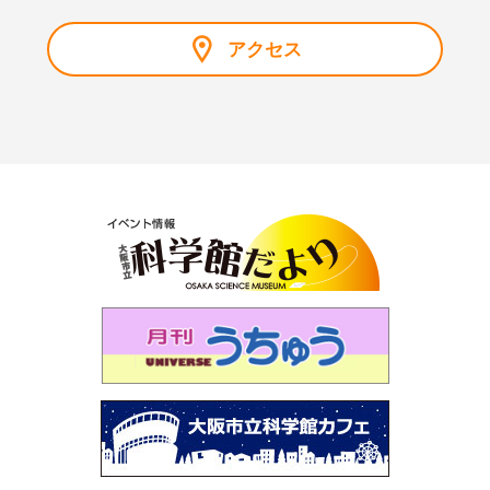
第118回 企画展「大阪市立科学館資料で見るノーベル賞
アクセス
展」
第117回 サイエンスショー「マイナス200℃のふしぎ」
第116回 プラネタリウム「秋の夜長に月見れば」
第115回 「大人も子どもも、紫キャベツ！」
第114回 「空を眺めると…～夏の雲はモクモク雲～」
第113回 プラネタリウム「木星と土星を見よう」
第112回 プラネタリウム「見上げよう！未来の星空」
第111回 企画展「石は地球のワンダー～鉱物と化石に魅
せられた2人のコレクション～」
第110回 プラネタリウム「見えない宇宙のミステリー～
謎の光・Ｘ線をとらえろ～」
第109回 「星図の描き方」